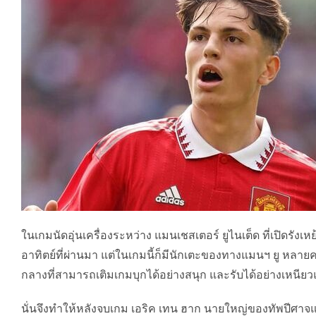
ในเกมนัดอุ่นเครื่องระหว่าง แมนเชสเตอร์ ยูไนเต็ด ที่เปิดรั
อาทิตย์ที่ผ่านมา แต่ในเกมนี้ก็มีนักเตะของทางแมนฯ ยู ห
กลางที่สามารถเติมเกมบุกได้อย่างสนุก และรับได้อย่างเหนียว
นั่นจึงทำให้หลังจบเกม เอริค เทน ฮาก นายใหญ่ของทัพปีศาจแด