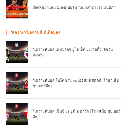
ผีส่งทีมงานแมวมองดูฟอร์ม “เนเวส” ดาวรุ่งเบนฟิก้า
วิเคราะห์บอลวันนี้ ทีเด็ดบอล
วิเคราะห์บอล เคมบริดจ์ ยูไนเต็ด vs เร้ดดิ้ง [ลีกวัน
อังกฤษ]
วิเคราะห์บอล โบโตซานี่ vs เฮอแมนสตัดท์ [โรมาเนีย
ซุปเปอร์ลีก]
วิเคราะห์บอล เซ็บซี่ vs ยูทีเอ อารัด [โรมาเนีย ซุปเปอร์
ลีก]