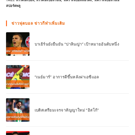
สปอร์ตพลู
ข่าวฟุตบอล ข่าวกีฬาเพิ่มเติม
บาเยิร์นยังยืนยัน “ปาลินญ่า” เป้าหมายอันดับหนึ่ง
“เนย์มาร์” อาการดีขึ้นหลังผ่าเอซีแอล
เบติสเตรียมเจรจาสัญญาใหม่ “อิสโก้”