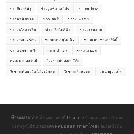
ข่าวลิเวอร์พลู
ข่าววูลฟ์แฮมป์ตัน
ข่าวสเปอร์ส
ข่าวอาร์เซนอล
ข่าวเชลซี
ข่าวเปแอสเช
ข่าวเรอัลมาดริด
ข่าว เรือใบสีฟ้า
ข่าวเวสต์แฮม
ข่าวเอฟเวอร์ตัน
ข่าวแมนฯยูไนเต็ด
ข่าวแมนเชสเตอร์ซิตี้
ข่าวแอตฯมาดริด
ตลาดนักเตะ
ทรรศนะบอล
ทรรศนะบอลวันนี้
วิเคราะห์บอลล้มโต๊ะ
วิเคราะห์บอลวันนี้สปอร์ตพลู
วิเคราะห์ผลบอล
แมนฯยูไนเต็ด
บ้านผลบอล
thscore
ที่เด็ดฟุตบอลวันนี้
บ้านผลบอล888 บ้านผล
ผลบอลสด ภาษาไทย
บอลพรุ่งนี้
บ้านผลบอลสด
ผลบอลเมื่อคืน