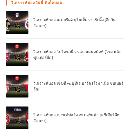
วิเคราะห์บอลวันนี้ ทีเด็ดบอล
วิเคราะห์บอล เคมบริดจ์ ยูไนเต็ด vs เร้ดดิ้ง [ลีกวัน
อังกฤษ]
วิเคราะห์บอล โบโตซานี่ vs เฮอแมนสตัดท์ [โรมาเนีย
ซุปเปอร์ลีก]
วิเคราะห์บอล เซ็บซี่ vs ยูทีเอ อารัด [โรมาเนีย ซุปเปอร์
ลีก]
วิเคราะห์บอล เบรนท์ฟอร์ด vs บอร์นมัธ [พรีเมียร์ลีก
อังกฤษ]