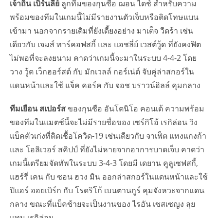
เจ้าถิ่น เบิร์นลี่ย์
ลูกทีมของกุนซือ ฌอน ไดช์ สำหรับความ
พร้อมของทีมในเกมนี้ไม่มีรายงานตัวเจ็บหรือติดโทษแบน
เข้ามา นอกจากรายเดิมที่ยังเดี้ยงอย่าง มาเต็จ วีดร้า เช่น
เดียวกับ เจมส์ ทาร์คอฟสกี้ และ แอชลี่ย์ เวสต์วู้ด ที่ยังคงฟิต
ไม่พอที่จะลงยนาม คาดว่าเกมนี้จะมาในระบบ 4-4-2 โดย
วาง วู้ต เว็กฮอร์สต์ กับ มักเวลล์ กอร์เน่ต์ จับคู่ล่าสกอร์ใน
แดนหน้าและใช้ แจ็ค คอร์ค กับ จอช บราวน์ฮิลล์ คุมกลาง
ทีมเยือน สเปอร์ส
ของกุนซือ อันโตนิโอ คอนเต้ ความพร้อม
ของทีมในแมตช์นี้จะไม่มีรายชื่อของ เซร์กิโอ้ เรกิล่อน วิง
แบ็คตัวเก่งที่ติดเชื้อโควิด-19 เช่นเดียวกับ จาเฟ็ต แทงแกงก้า
และ โอลิเวอร์ สคิปป์ ที่ยังไม่หายจากอาการบาดเจ็บ คาดว่า
เกมนี้เตรียมจัดทัพในระบบ 3-4-3 โดยมี เดยาน คูลูเซฟสกี้,
แฮร์รี่ เคน กับ ซอน ฮวง มิน ออกล่าสกอร์ในแดนหน้าและใช้
ปิแอร์ ฮอยเบิร์ก กับ โรดริโก้ เบนตานกูร์ คุมจังหวะจากแดน
กลาง ขณะที่แบ็คซ้ายจะเป็นงานของ ไรอัน เซสเซญง ลุย
แทน เรกิล่อน