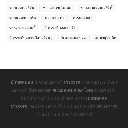
ข่าวเอฟเวอร์ตัน
ข่าวแมนฯยูไนเต็ด
ข่าวแมนเชสเตอร์ซิตี้
ข่าวแอตฯมาดริด
ตลาดนักเตะ
ทรรศนะบอล
ทรรศนะบอลวันนี้
วิเคราะห์บอลล้มโต๊ะ
วิเคราะห์บอลวันนี้สปอร์ตพลู
วิเคราะห์ผลบอล
แมนฯยูไนเต็ด
บ้านผลบอล
thscore
ที่เด็ดฟุตบอลวันนี้
บ้านผลบอล888 บ้านผล
ผลบอลสด ภาษาไทย
บอลพรุ่งนี้
บ้านผลบอลสด
ผลบอลเมื่อคืน
ผลบอลสด
สรุปโปรแกรมการแข่งขันทุกลีกดังทั่วโลก
thscore
ผลบอลวันนี้ อัพเดทโปรแกรมบอลวันนี้
บ้านผลบอลล่าสุด
บ้านบอล 7m ทีเด็ดบ้านผลบอลวันนี้