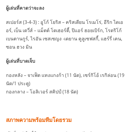
ผู้เล่นที่คาดว่าจะลง
สเปอร์ส (3-4-3) : อูโก้ โยริส – คริสเตียน โรเมโร่, อีริก ไดเอ
อร์, เบ็น เดวี่ส์ – แม็ตต์ โดเฮอร์ตี้, ปิแอร์ ฮอยเบิร์ก, โรดริโก้
เบนตานกูร์, ไรอัน เซสเซญง -เดยาน คูลูเซฟสกี้, แฮร์รี่ เคน,
ซอน ฮวง มิน
ผู้เล่นที่บาดเจ็บ
กองหลัง – จาเฟ็ต แทงแกงก้า (11 นัด), เซร์กิโอ้ เรกิล่อน (19
นัด/1 ประตู)
กองกลาง – โอลิเวอร์ สคิปป์ (18 นัด)
สภาพความพร้อมทีมโดยรวม