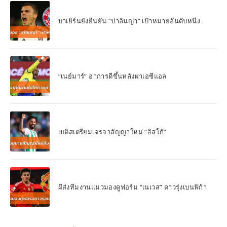
บาเยิร์นยังยืนยัน “ปาลินญ่า” เป้าหมายอันดับหนึ่ง
“เนย์มาร์” อาการดีขึ้นหลังผ่าเอซีแอล
เบติสเตรียมเจรจาสัญญาใหม่ “อิสโก้”
ผีส่งทีมงานแมวมองดูฟอร์ม “เนเวส” ดาวรุ่งเบนฟิก้า