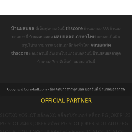
บ้านผลบอล
thscore
ที่เด็ดฟุตบอลวันนี้
บ้านผลบอล888 บ้านผล
ผลบอลสด ภาษาไทย
บอลพรุ่งนี้
บ้านผลบอลสด
ผลบอลเมื่อคืน
ผลบอลสด
สรุปโปรแกรมการแข่งขันทุกลีกดังทั่วโลก
thscore
ผลบอลวันนี้ อัพเดทโปรแกรมบอลวันนี้
บ้านผลบอลล่าสุด
บ้านบอล 7m ทีเด็ดบ้านผลบอลวันนี้
Copyright Core-ball.com - อัพเดทข่าวสารฟุตบอล บอลวันนี้ บ้านผลบอลล่าสุด
OFFICIAL PARTNER
SLOTXO
XOSLOT
สล็อต XO
สล็อตโจ๊กเกอร์
สล็อต PG
JOKER123
PG SLOT
สมัคร JOKER
สมัคร PG SLOT
JOKER SLOT AUTO
PG
SLOT AUTO
UFABET
UFABET เข้าสู่ระบบ
PG SLOT
PG SLOT