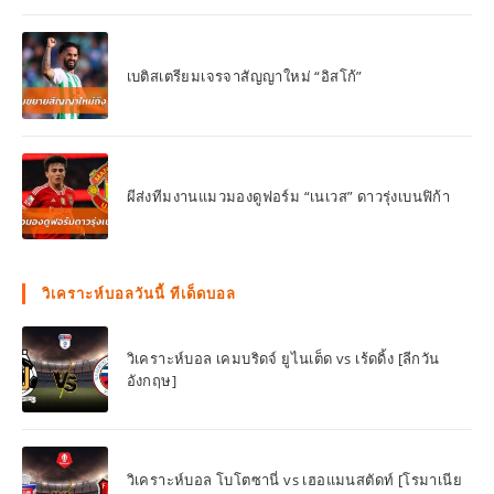
เบติสเตรียมเจรจาสัญญาใหม่ “อิสโก้”
ผีส่งทีมงานแมวมองดูฟอร์ม “เนเวส” ดาวรุ่งเบนฟิก้า
วิเคราะห์บอลวันนี้ ทีเด็ดบอล
วิเคราะห์บอล เคมบริดจ์ ยูไนเต็ด vs เร้ดดิ้ง [ลีกวัน
อังกฤษ]
วิเคราะห์บอล โบโตซานี่ vs เฮอแมนสตัดท์ [โรมาเนีย