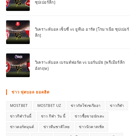
ซุปเปอร์ลีก]
วิเคราะห์บอล เซ็บซี่ vs ยูทีเอ อารัด [โรมาเนีย ซุปเปอร์
ลีก]
วิเคราะห์บอล เบรนท์ฟอร์ด vs บอร์นมัธ [พรีเมียร์ลีก
อังกฤษ]
ข่าว ฟุตบอล ยอดฮิต
MOSTBET
MOSTBET UZ
ข่าวกัลโช่เซเรียอา
ข่าวกีฬา
ข่าวกีฬาวันนี้
ข่าว กีฬา วัน นี้
ข่าวซื้อขายนักเตะ
ข่าวดอร์ทมุนด์
ข่าวทีมชาติไทย
ข่าวนิวคาสเซิ่ล