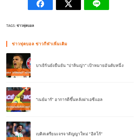
TAGS:
ข่าวฟุตบอล
ข่าวฟุตบอล ข่าวกีฬาเพิ่มเติม
บาเยิร์นยังยืนยัน “ปาลินญ่า” เป้าหมายอันดับหนึ่ง
“เนย์มาร์” อาการดีขึ้นหลังผ่าเอซีแอล
เบติสเตรียมเจรจาสัญญาใหม่ “อิสโก้”