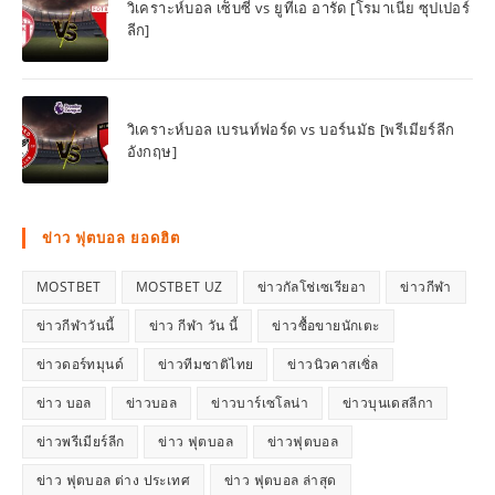
วิเคราะห์บอล เซ็บซี่ vs ยูทีเอ อารัด [โรมาเนีย ซุปเปอร์
ลีก]
วิเคราะห์บอล เบรนท์ฟอร์ด vs บอร์นมัธ [พรีเมียร์ลีก
อังกฤษ]
ข่าว ฟุตบอล ยอดฮิต
MOSTBET
MOSTBET UZ
ข่าวกัลโช่เซเรียอา
ข่าวกีฬา
ข่าวกีฬาวันนี้
ข่าว กีฬา วัน นี้
ข่าวซื้อขายนักเตะ
ข่าวดอร์ทมุนด์
ข่าวทีมชาติไทย
ข่าวนิวคาสเซิ่ล
ข่าว บอล
ข่าวบอล
ข่าวบาร์เซโลน่า
ข่าวบุนเดสลีกา
ข่าวพรีเมียร์ลีก
ข่าว ฟุตบอล
ข่าวฟุตบอล
ข่าว ฟุตบอล ต่าง ประเทศ
ข่าว ฟุตบอล ล่าสุด