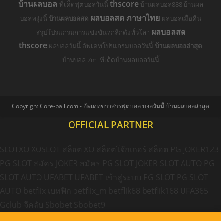
บ้านผลบอล
thscore
ที่เด็ดฟุตบอลวันนี้
บ้านผลบอล888 บ้านผล
ผลบอลสด ภาษาไทย
บอลพรุ่งนี้
บ้านผลบอลสด
ผลบอลเมื่อคืน
ผลบอลสด
สรุปโปรแกรมการแข่งขันทุกลีกดังทั่วโลก
thscore
ผลบอลวันนี้ อัพเดทโปรแกรมบอลวันนี้
บ้านผลบอลล่าสุด
บ้านบอล 7m ทีเด็ดบ้านผลบอลวันนี้
Copyright Core-ball.com - อัพเดทข่าวสารฟุตบอล บอลวันนี้ บ้านผลบอลล่าสุด
OFFICIAL PARTNER
SLOTXO
XOSLOT
สล็อต XO
สล็อตโจ๊กเกอร์
สล็อต PG
JOKER123
PG SLOT
สมัคร JOKER
สมัคร PG SLOT
JOKER SLOT AUTO
PG
SLOT AUTO
UFABET
UFABET เข้าสู่ระบบ
PG SLOT
PG SLOT
AUTO
betflix
เบทฟิก
betflix_m
betflik68
betflik168
UFA365
Gclub
จีคลับ
Sbobet
Sbobet9