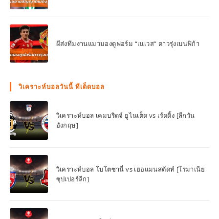
ผีส่งทีมงานแมวมองดูฟอร์ม “เนเวส” ดาวรุ่งเบนฟิก้า
วิเคราะห์บอลวันนี้ ทีเด็ดบอล
วิเคราะห์บอล เคมบริดจ์ ยูไนเต็ด vs เร้ดดิ้ง [ลีกวัน
อังกฤษ]
วิเคราะห์บอล โบโตซานี่ vs เฮอแมนสตัดท์ [โรมาเนีย
ซุปเปอร์ลีก]