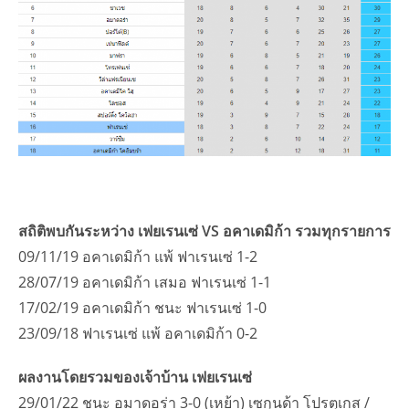
สถิติพบกันระหว่าง เฟยเรนเซ่ VS อคาเดมิก้า รวมทุกรายการ
09/11/19 อคาเดมิก้า แพ้ ฟาเรนเซ่ 1-2
28/07/19 อคาเดมิก้า เสมอ ฟาเรนเซ่ 1-1
17/02/19 อคาเดมิก้า ชนะ ฟาเรนเซ่ 1-0
23/09/18 ฟาเรนเซ่ แพ้ อคาเดมิก้า 0-2
ผลงานโดยรวมของเจ้าบ้าน เฟยเรนเซ่
29/01/22 ชนะ อมาดอร่า 3-0 (เหย้า) เซกุนด้า โปรตุเกส /