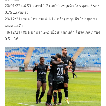
20/01/22 แพ้ ริโอ อาฟ 1-2 (เหย้า) เซกุนด้า โปรตุเกส / รอง
0.75 …เสียครึ่ง
29/12/21 เสมอ โตรเรนเฟ่ 1-1 (เหย้า) เซกุนด้า โปรตุเกส /
เสมอ …เจ๊า
18/12/21 เสมอ มาฟร่า 2-2 (เยือน) เซกุนด้า โปรตุเกส / รอง
0.5 …ได้