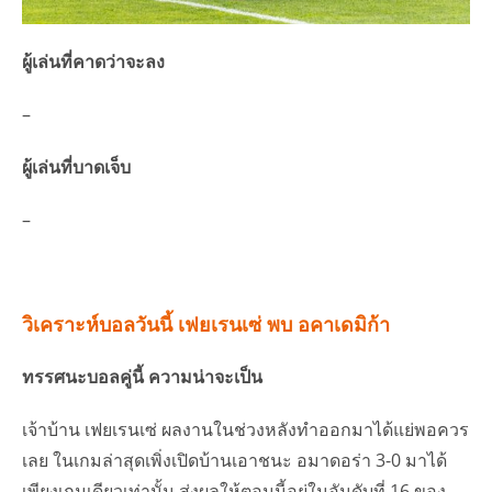
ผู้เล่นที่คาดว่าจะลง
–
ผู้เล่นที่บาดเจ็บ
–
วิเคราะห์บอลวันนี้ เฟยเรนเซ่ พบ อคาเดมิก้า
ทรรศนะบอลคู่นี้ ความน่าจะเป็น
เจ้าบ้าน เฟยเรนเซ่ ผลงานในช่วงหลังทำออกมาได้แย่พอควร
เลย ในเกมล่าสุดเพิ่งเปิดบ้านเอาชนะ อมาดอร่า 3-0 มาได้
เพียงเกมเดียวเท่านั้น ส่งผลให้ตอนนี้อยู่ในอันดับที่ 16 ของ