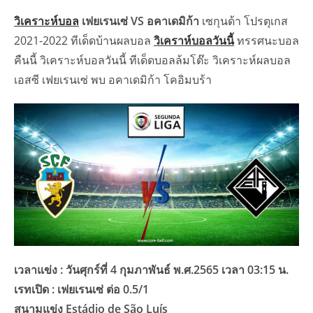
วิเคราะห์บอล
เฟยเรนเซ่ VS อคาเดมิก้า
เซกุนด้า โปรตุเกส
2021-2022 ทีเด็ดบ้านผลบอล
วิเคราห์บอลวันนี้
ทรรศนะบอล
คืนนี้ วิเคราะห์บอลวันนี้ ทีเด็ดบอลล้มโต๊ะ วิเคราะห์ผลบอล
เอสซี เฟยเรนเซ่ พบ อคาเดมิก้า โคอิมบร้า
เวลาแข่ง : วันศุกร์ที่ 4 กุมภาพันธ์ พ.ศ.2565 เวลา 03:15 น.
เรทเปิด : เฟยเรนเซ่ ต่อ 0.5/1
สนามแข่ง Estádio de São Luís