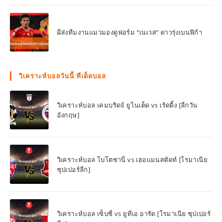
ผีส่งทีมงานแมวมองดูฟอร์ม “เนเวส” ดาวรุ่งเบนฟิก้า
วิเคราะห์บอลวันนี้ ทีเด็ดบอล
วิเคราะห์บอล เคมบริดจ์ ยูไนเต็ด vs เร้ดดิ้ง [ลีกวัน
อังกฤษ]
วิเคราะห์บอล โบโตซานี่ vs เฮอแมนสตัดท์ [โรมาเนีย
ซุปเปอร์ลีก]
วิเคราะห์บอล เซ็บซี่ vs ยูทีเอ อารัด [โรมาเนีย ซุปเปอร์