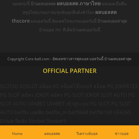
ผลบอลสด ภาษาไทย
บอลพรุ่งนี้
บ้านผลบอลสด
ผลบอลเมื่อคืน
ผลบอลสด
สรุปโปรแกรมการแข่งขันทุกลีกดังทั่วโลก
thscore
ผลบอลวันนี้ อัพเดทโปรแกรมบอลวันนี้
บ้านผลบอลล่าสุด
บ้านบอล 7m ทีเด็ดบ้านผลบอลวันนี้
Copyright Core-ball.com - อัพเดทข่าวสารฟุตบอล บอลวันนี้ บ้านผลบอลล่าสุด
OFFICIAL PARTNER
SLOTXO
XOSLOT
สล็อต XO
สล็อตโจ๊กเกอร์
สล็อต PG
JOKER123
PG SLOT
สมัคร JOKER
สมัคร PG SLOT
JOKER SLOT AUTO
PG
SLOT AUTO
UFABET
UFABET เข้าสู่ระบบ
PG SLOT
PG SLOT
AUTO
betflix
เบทฟิก
betflix_m
betflik68
betflik168
UFA365
Gclub
จีคลับ
Sbobet
Sbobet9
Home
ผลบอลสด
วิเคราะห์บอล
ข่าวบอล