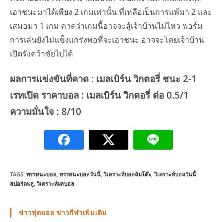
เอาชนะมาได้เพียง 2 เกมเท่านั้น ที่เหลือเป็นการแพ้มา 2 และ
เสมอมา 1 เกม คาดว่าเกมนี้อาจจะสู้เจ้าบ้านไม่ไหว ฟอร์ม
การเล่นยังไม่แข็งแกร่งพอที่จะเอาชนะ อาจจะโดยเจ้าบ้าน
เปิดรังคว้าชัยไปได้
ผลการแข่งขันที่คาด : เมลเบิร์น วิกตอรี่ ชนะ 2-1
เรทเปิด ราคาบอล : เมลเบิร์น วิกตอรี่ ต่อ 0.5/1
ความมั่นใจ : 8/10
TAGS:
ทรรศนะบอล
,
ทรรศนะบอลวันนี้
,
วิเคราะห์บอลล้มโต๊ะ
,
วิเคราะห์บอลวันนี้
สปอร์ตพลู
,
วิเคราะห์ผลบอล
ข่าวฟุตบอล ข่าวกีฬาเพิ่มเติม