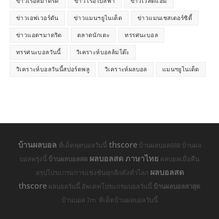
ข่าวเรอัลมาดริด
ข่าว เรือใบสีฟ้า
ข่าวเวสต์แฮม
ข่าวเอฟเวอร์ตัน
ข่าวแมนฯยูไนเต็ด
ข่าวแมนเชสเตอร์ซิตี้
ข่าวแอตฯมาดริด
ตลาดนักเตะ
ทรรศนะบอล
ทรรศนะบอลวันนี้
วิเคราะห์บอลล้มโต๊ะ
วิเคราะห์บอลวันนี้สปอร์ตพลู
วิเคราะห์ผลบอล
แมนฯยูไนเต็ด
บ้านผลบอล
thscore
ที่เด็ดฟุตบอลวันนี้
บ้านผลบอล888 บ้านผล
ผลบอลสด ภาษาไทย
บอลพรุ่งนี้
บ้านผลบอลสด
ผลบอลเมื่อคืน
ผลบอลสด
สรุปโปรแกรมการแข่งขันทุกลีกดังทั่วโลก
thscore
ผลบอลวันนี้ อัพเดทโปรแกรมบอลวันนี้
บ้านผลบอลล่าสุด
บ้านบอล 7m ทีเด็ดบ้านผลบอลวันนี้