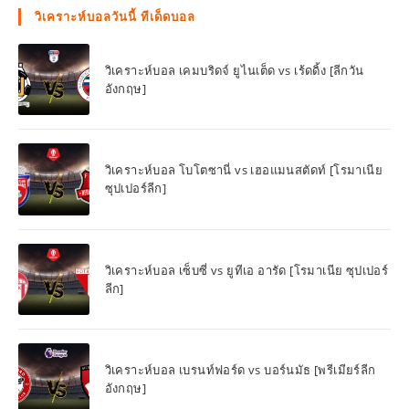
วิเคราะห์บอลวันนี้ ทีเด็ดบอล
วิเคราะห์บอล เคมบริดจ์ ยูไนเต็ด vs เร้ดดิ้ง [ลีกวัน
อังกฤษ]
วิเคราะห์บอล โบโตซานี่ vs เฮอแมนสตัดท์ [โรมาเนีย
ซุปเปอร์ลีก]
วิเคราะห์บอล เซ็บซี่ vs ยูทีเอ อารัด [โรมาเนีย ซุปเปอร์
ลีก]
วิเคราะห์บอล เบรนท์ฟอร์ด vs บอร์นมัธ [พรีเมียร์ลีก
อังกฤษ]