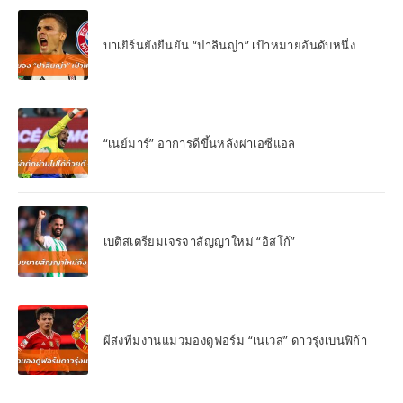
บาเยิร์นยังยืนยัน “ปาลินญ่า” เป้าหมายอันดับหนึ่ง
“เนย์มาร์” อาการดีขึ้นหลังผ่าเอซีแอล
เบติสเตรียมเจรจาสัญญาใหม่ “อิสโก้”
ผีส่งทีมงานแมวมองดูฟอร์ม “เนเวส” ดาวรุ่งเบนฟิก้า