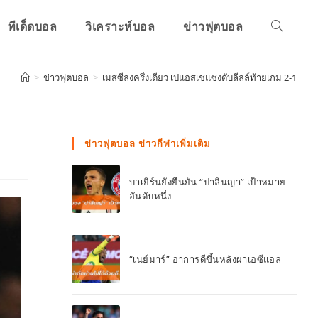
ทีเด็ดบอล
วิเคราะห์บอล
ข่าวฟุตบอล
>
ข่าวฟุตบอล
>
เมสซีลงครึ่งเดียว เปแอสเชแซงดับลีลล์ท้ายเกม 2-1
ข่าวฟุตบอล ข่าวกีฬาเพิ่มเติม
บาเยิร์นยังยืนยัน “ปาลินญ่า” เป้าหมาย
อันดับหนึ่ง
“เนย์มาร์” อาการดีขึ้นหลังผ่าเอซีแอล