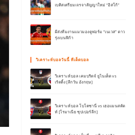
เบติสเตรียมเจรจาสัญญาใหม่ “อิสโก้”
ผีส่งทีมงานแมวมองดูฟอร์ม “เนเวส” ดาว
รุ่งเบนฟิก้า
วิเคราะห์บอลวันนี้ ทีเด็ดบอล
วิเคราะห์บอล เคมบริดจ์ ยูไนเต็ด vs
เร้ดดิ้ง [ลีกวัน อังกฤษ]
วิเคราะห์บอล โบโตซานี่ vs เฮอแมนสตัด
ท์ [โรมาเนีย ซุปเปอร์ลีก]