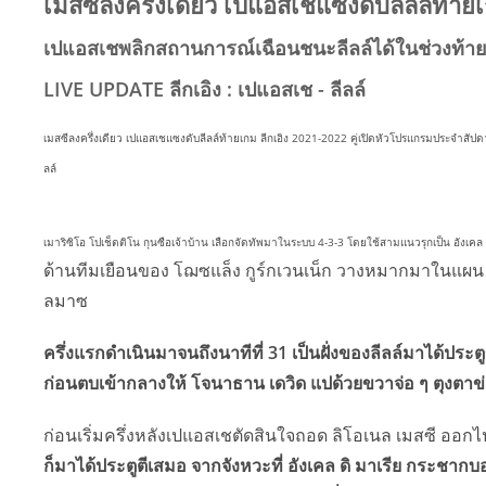
เมสซีลงครึ่งเดียว เปแอสเชแซงดับลีลล์ท้าย
เปแอสเชพลิกสถานการณ์เฉือนชนะลีลล์ได้ในช่วงท้ายเก
LIVE UPDATE ลีกเอิง : เปแอสเช - ลีลล์
เมสซีลงครึ่งเดียว เปแอสเชแซงดับลีลล์ท้ายเกม ลีกเอิง 2021-2022 คู่เปิดหัวโปรแกรมประจำสัปดาห
ลล์
เมาริซิโอ โปเช็ตติโน กุนซือเจ้าบ้าน เลือกจัดทัพมาในระบบ 4-3-3 โดยใช้สามแนวรุกเป็น อังเคล ด
ด้านทีมเยือนของ โฌซแล็ง กูร์กเวนเน็ก วางหมากมาในแผน 4-
ลมาซ
ครึ่งแรกดำเนินมาจนถึงนาทีที่ 31 เป็นฝั่งของลีลล์มาได้ประต
ก่อนตบเข้ากลางให้ โจนาธาน เดวิด แปด้วยขวาจ่อ ๆ ตุงตาข่
ก่อนเริ่มครึ่งหลังเปแอสเชตัดสินใจถอด ลิโอเนล เมสซี ออกไ
ก็มาได้ประตูตีเสมอ จากจังหวะที่ อังเคล ดิ มาเรีย กระชาก