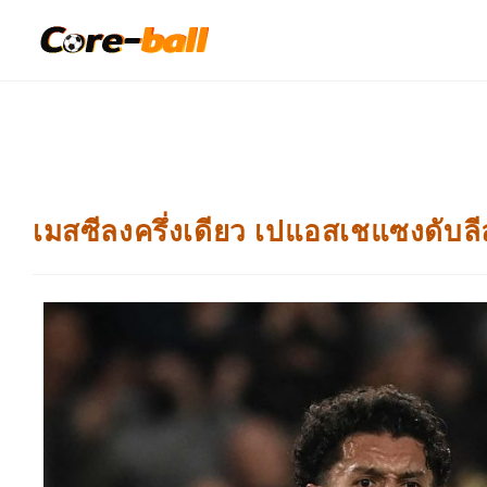
เมสซีลงครึ่งเดียว เปแอสเชแซงดับลี