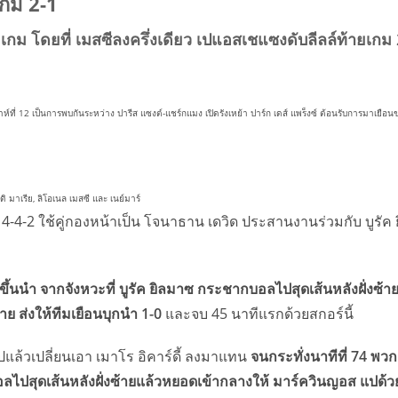
เกม 2-1
ม โดยที่ เมสซีลงครึ่งเดียว เปแอสเชแซงดับลีลล์ท้ายเกม 
์ที่ 12 เป็นการพบกันระหว่าง ปารีส แซงต์-แชร์กแมง เปิดรังเหย้า ปาร์ก เดส์ แพร็งซ์ ต้อนรับการมาเยือนข
ิ มาเรีย, ลิโอเนล เมสซี และ เนย์มาร์
4-2 ใช้คู่กองหน้าเป็น โจนาธาน เดวิด ประสานงานร่วมกับ บูรัค ย
ูขึ้นนำ จากจังหวะที่ บูรัค ยิลมาซ กระชากบอลไปสุดเส้นหลังฝั่งซ้า
าย ส่งให้ทีมเยือนบุกนำ 1-0
และจบ 45 นาทีแรกด้วยสกอร์นี้
ปแล้วเปลี่ยนเอา เมาโร อิคาร์ดี้ ลงมาแทน
จนกระทั่งนาทีที่ 74 พว
บอลไปสุดเส้นหลังฝั่งซ้ายแล้วหยอดเข้ากลางให้ มาร์ควินญอส แปด้ว