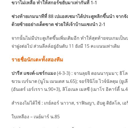
ขวาไม่เหลือ ทำให้สกอร์ขยับมาเท่ากันที่ 1-1
ช่วงท้ายเกมนาทีที่ 88 เปแอสเชมาได้ประตูพลิกขึ้นนำ จากจัง
ด้วยซ้ายอย่างเด็ดขาด ช่วยให้เจ้าบ้านแซงนำ 2-1
จากนั้นไม่มีประตูเกิดขึ้นเพิ่มเติมอีก ทำให้สุดท้ายจบเกมเป
จ่าฝูงต่อไป ส่วนลีลล์อยู่อันดับ 11 ยังมี 15 คะแนนเท่าเดิม
รายชื่อนักเตะทั้งสองทีม
ปารีส แซงต์-แชร์กแมง
(4-3-3) : จานลุยจิ ดอนนารุมมา; ธิโ
ฆวน เบร์นาต (นูโน เมนเดส น.65); จอร์จินิโย ไวจ์นัลดุม (ยูเลี
(อันเดร์ เอร์เรรา น.90+3), ลิโอเนล เมสซี (เมาโร อิคาร์ดี้ น.4
สำรองไม่ได้ใช้ : เกย์ลอร์ นาวาส, ราฟินญา, อับดู ดิยัลโล, เอริค
ใบเหลือง – เนย์มาร์ น.85