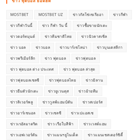
ข่าว ฟุตบอล ยอดฮิต
MOSTBET
MOSTBET UZ
ข่าวกัลโช่เซเรียอา
ข่าวกีฬา
ข่าวกีฬาวันนี้
ข่าว กีฬา วัน นี้
ข่าวซื้อขายนักเตะ
ข่าวดอร์ทมุนด์
ข่าวทีมชาติไทย
ข่าวนิวคาสเซิ่ล
ข่าว บอล
ข่าวบอล
ข่าวบาร์เซโลน่า
ข่าวบุนเดสลีกา
ข่าวพรีเมียร์ลีก
ข่าว ฟุตบอล
ข่าวฟุตบอล
ข่าว ฟุตบอล ต่าง ประเทศ
ข่าว ฟุตบอล ล่าสุด
ข่าวฟุตบอลเชลซี
ข่าวฟุตบอลไทย
ข่าวมิลาน
ข่าวยืมตัวนักเตะ
ข่าวยูเวนตุส
ข่าวย้ายทีม
ข่าวลิเวอร์พลู
ข่าววูลฟ์แฮมป์ตัน
ข่าวสเปอร์ส
ข่าวอาร์เซนอล
ข่าวเชลซี
ข่าวเปแอสเช
ข่าวเรอัลมาดริด
ข่าว เรือใบสีฟ้า
ข่าวเวสต์แฮม
ข่าวเอฟเวอร์ตัน
ข่าวแมนฯยูไนเต็ด
ข่าวแมนเชสเตอร์ซิตี้