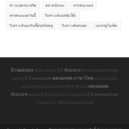
ข่าวแอตฯมาดริด
ตลาดนักเตะ
ทรรศนะบอล
ทรรศนะบอลวันนี้
วิเคราะห์บอลล้มโต๊ะ
วิเคราะห์บอลวันนี้สปอร์ตพลู
วิเคราะห์ผลบอล
แมนฯยูไนเต็ด
บ้านผลบอล
thscore
ที่เด็ดฟุตบอลวันนี้
บ้านผลบอล888 บ้านผล
ผลบอลสด ภาษาไทย
บอลพรุ่งนี้
บ้านผลบอลสด
ผลบอลเมื่อคืน
ผลบอลสด
สรุปโปรแกรมการแข่งขันทุกลีกดังทั่วโลก
thscore
ผลบอลวันนี้ อัพเดทโปรแกรมบอลวันนี้
บ้านผลบอลล่าสุด
บ้านบอล 7m ทีเด็ดบ้านผลบอลวันนี้