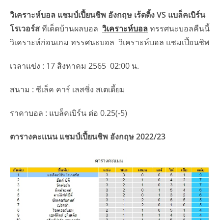
วิเคราะห์บอล แชมป์เปี้ยนชิพ อังกฤษ เร้ดดิ้ง VS แบล็คเบิร์น
โรเวอร์ส
ทีเด็ดบ้านผลบอล
วิเคราะห์บอล
ทรรศนะบอลคืนนี้
วิเคราะห์ก่อนเกม ทรรศนะบอล
วิเคราะห์บอล แชมเปี้ยนชิพ
เวลาเเข่ง : 17 สิงหาคม 2565 02:00 น.
สนาม : ซีเล็ค คาร์ เลสซิ่ง สเตเดี้ยม
ราคาบอล : แบล็คเบิร์น ต่อ 0.25(-5)
ตารางคะเเนน แชมป์เปี้ยนชิพ อังกฤษ 2022/23