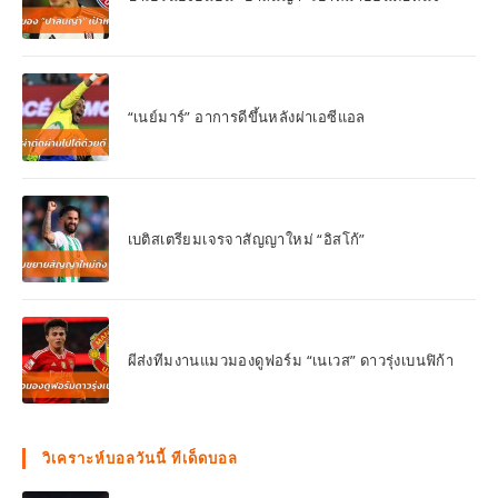
“เนย์มาร์” อาการดีขึ้นหลังผ่าเอซีแอล
เบติสเตรียมเจรจาสัญญาใหม่ “อิสโก้”
ผีส่งทีมงานแมวมองดูฟอร์ม “เนเวส” ดาวรุ่งเบนฟิก้า
วิเคราะห์บอลวันนี้ ทีเด็ดบอล