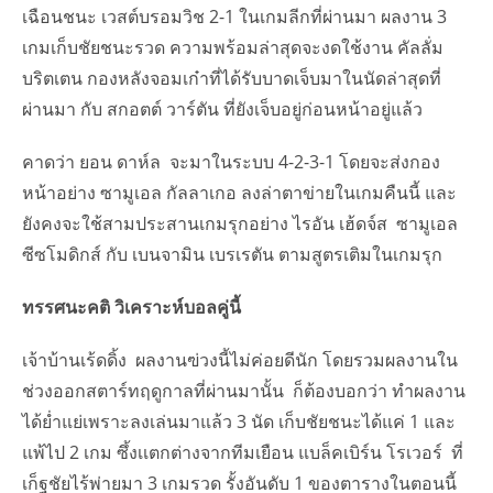
เฉือนชนะ เวสต์บรอมวิช 2-1 ในเกมลีกที่ผ่านมา ผลงาน 3
เกมเก็บชัยชนะรวด ความพร้อมล่าสุดจะงดใช้งาน คัลลั่ม
บริตเตน กองหลังจอมเก๋าที่ได้รับบาดเจ็บมาในนัดล่าสุดที่
ผ่านมา กับ สกอตต์ วาร์ตัน ที่ยังเจ็บอยู่ก่อนหน้าอยู่แล้ว
คาดว่า ยอน ดาห์ล จะมาในระบบ 4-2-3-1 โดยจะส่งกอง
หน้าอย่าง ซามูเอล กัลลาเกอ ลงล่าตาข่ายในเกมคืนนี้ และ
ยังคงจะใช้สามประสานเกมรุกอย่าง ไรอัน เฮ้ดจ์ส ซามูเอล
ซีซโมดิกส์ กับ เบนจามิน เบรเรตัน ตามสูตรเติมในเกมรุก
ทรรศนะคติ วิเคราะห์บอลคู่นี้
เจ้าบ้านเร้ดดิ้ง ผลงานฃ่วงนี้ไม่ค่อยดีนัก โดยรวมผลงานใน
ช่วงออกสตาร์ทฤดูกาลที่ผ่านมานั้น ก็ต้องบอกว่า ทำผลงาน
ได้ย่ำแย่เพราะลงเล่นมาแล้ว 3 นัด เก็บชัยชนะได้แค่ 1 และ
แพ้ไป 2 เกม ซึ้งเเตกต่างจากทีมเยือน แบล็คเบิร์น โรเวอร์ ที่
เก็ฐชัยไร้พ่ายมา 3 เกมรวด รั้งอันดับ 1 ของตารางในตอนนี้