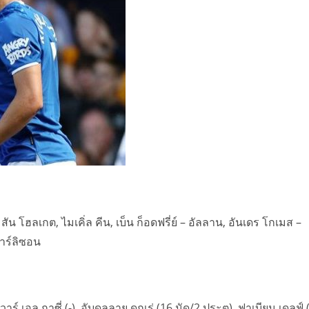
น โฮลเกต, ไมเคิ่ล คีน, เบ็น ก็อดฟรี่ย์ – อัลลาน, อันเดร โกเมส –
ชาร์ลิซอน
นวาร์ เอล กาซี่ (-), อับดุลลาย ดูกูเร่ (16 นัด/2 ประตู), ฟาเบียน เดลฟ์ 