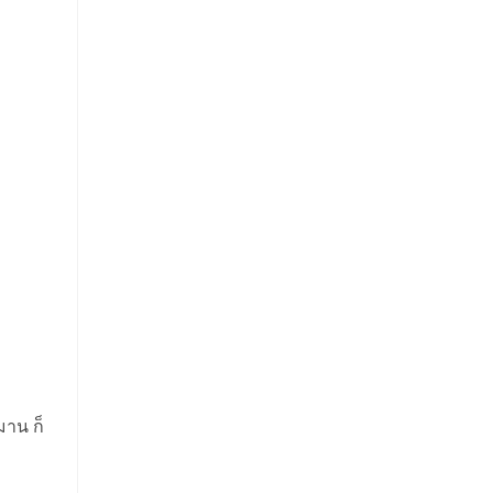
มาน ก็