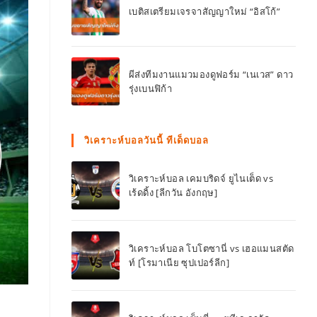
เบติสเตรียมเจรจาสัญญาใหม่ “อิสโก้”
ผีส่งทีมงานแมวมองดูฟอร์ม “เนเวส” ดาว
รุ่งเบนฟิก้า
วิเคราะห์บอลวันนี้ ทีเด็ดบอล
วิเคราะห์บอล เคมบริดจ์ ยูไนเต็ด vs
เร้ดดิ้ง [ลีกวัน อังกฤษ]
วิเคราะห์บอล โบโตซานี่ vs เฮอแมนสตัด
ท์ [โรมาเนีย ซุปเปอร์ลีก]