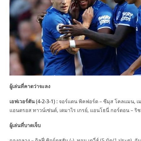
ผู้เล่นที่คาดว่าจะลง
เอฟเวอร์ตัน (4-2-3-1) :
จอร์แดน พิคฟอร์ด – ซีมุส โคลแมน, เมสั
แอนดรอส ทาวน์เซ่นด์, เดมาไร เกรย์, แอนโธนี่ กอร์ดอน – ริ
ผู้เล่นที่บาดเจ็บ
กองกลาง – กิลฟี่ ซิกูร์ดสสัน (-), ทอม เดวี่ส์ (5 นัด/1 ประตู), อั