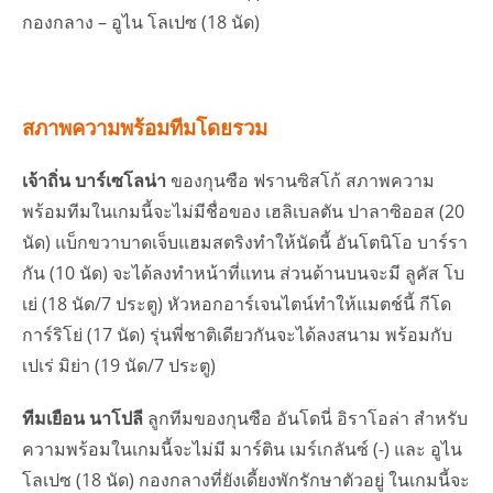
กองกลาง – อูไน โลเปซ (18 นัด)
สภาพความพร้อมทีมโดยรวม
เจ้าถิ่น บาร์เซโลน่า
ของกุนซือ ฟรานซิสโก้ สภาพความ
พร้อมทีมในเกมนี้จะไม่มีชื่อของ เฮลิเบลตัน ปาลาซิออส (20
นัด) แบ็กขวาบาดเจ็บแฮมสตริงทำให้นัดนี้ อันโตนิโอ บาร์รา
กัน (10 นัด) จะได้ลงทำหน้าที่แทน ส่วนด้านบนจะมี ลูคัส โบ
เย่ (18 นัด/7 ประตู) หัวหอกอาร์เจนไตน์ทำให้แมตช์นี้ กีโด
การ์ริโย่ (17 นัด) รุ่นพี่ชาติเดียวกันจะได้ลงสนาม พร้อมกับ
เปเร่ มิย่า (19 นัด/7 ประตู)
ทีมเยือน นาโปลี
ลูกทีมของกุนซือ อันโดนี่ อิราโอล่า สำหรับ
ความพร้อมในเกมนี้จะไม่มี มาร์ติน เมร์เกลันซ์ (-) และ อูไน
โลเปซ (18 นัด) กองกลางที่ยังเดี้ยงพักรักษาตัวอยู่ ในเกมนี้จะ