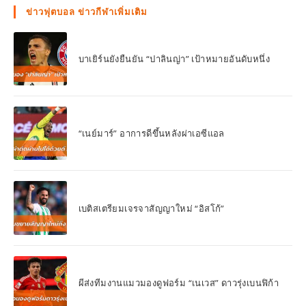
ข่าวฟุตบอล ข่าวกีฬาเพิ่มเติม
บาเยิร์นยังยืนยัน “ปาลินญ่า” เป้าหมายอันดับหนึ่ง
“เนย์มาร์” อาการดีขึ้นหลังผ่าเอซีแอล
เบติสเตรียมเจรจาสัญญาใหม่ “อิสโก้”
ผีส่งทีมงานแมวมองดูฟอร์ม “เนเวส” ดาวรุ่งเบนฟิก้า