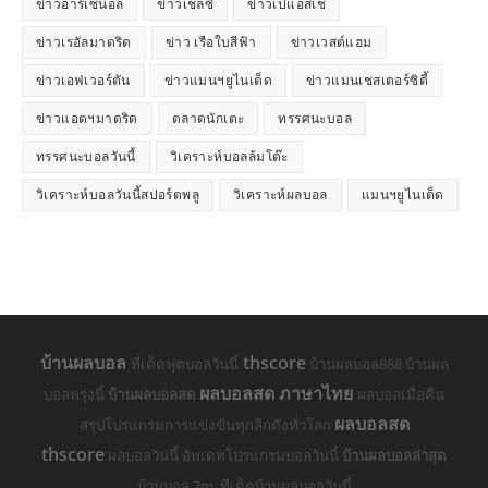
ข่าวอาร์เซนอล
ข่าวเชลซี
ข่าวเปแอสเช
ข่าวเรอัลมาดริด
ข่าว เรือใบสีฟ้า
ข่าวเวสต์แฮม
ข่าวเอฟเวอร์ตัน
ข่าวแมนฯยูไนเต็ด
ข่าวแมนเชสเตอร์ซิตี้
ข่าวแอตฯมาดริด
ตลาดนักเตะ
ทรรศนะบอล
ทรรศนะบอลวันนี้
วิเคราะห์บอลล้มโต๊ะ
วิเคราะห์บอลวันนี้สปอร์ตพลู
วิเคราะห์ผลบอล
แมนฯยูไนเต็ด
บ้านผลบอล
thscore
ที่เด็ดฟุตบอลวันนี้
บ้านผลบอล888 บ้านผล
ผลบอลสด ภาษาไทย
บอลพรุ่งนี้
บ้านผลบอลสด
ผลบอลเมื่อคืน
ผลบอลสด
สรุปโปรแกรมการแข่งขันทุกลีกดังทั่วโลก
thscore
ผลบอลวันนี้ อัพเดทโปรแกรมบอลวันนี้
บ้านผลบอลล่าสุด
บ้านบอล 7m ทีเด็ดบ้านผลบอลวันนี้