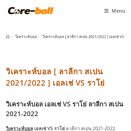
Menu
>
วิเคราะห์บอล
>
วิเคราะห์บอล [ ลาลีกา สเปน 2021/2022 ] เอลเช่ VS ราโ
วิเคราะห์บอล [ ลาลีกา สเปน
2021/2022 ] เอลเช่ VS ราโย่
วิเคราะห์บอล เอลเช่ VS ราโย่ ลาลีกา สเปน
2021-2022
วิเคราะห์บอล
เอลเช่ VS ราโย่
ลาลีกา สเปน 2021-2022