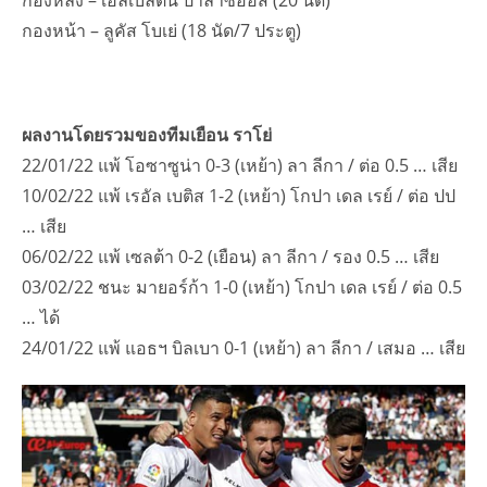
กองหน้า – ลูคัส โบเย่ (18 นัด/7 ประตู)
ผลงานโดยรวมของทีมเยือน ราโย่
22/01/22 แพ้ โอซาซูน่า 0-3 (เหย้า) ลา ลีกา / ต่อ 0.5 … เสีย
10/02/22 แพ้ เรอัล เบติส 1-2 (เหย้า) โกปา เดล เรย์ / ต่อ ปป
… เสีย
06/02/22 แพ้ เซลต้า 0-2 (เยือน) ลา ลีกา / รอง 0.5 … เสีย
03/02/22 ชนะ มายอร์ก้า 1-0 (เหย้า) โกปา เดล เรย์ / ต่อ 0.5
… ได้
24/01/22 แพ้ แอธฯ บิลเบา 0-1 (เหย้า) ลา ลีกา / เสมอ … เสีย