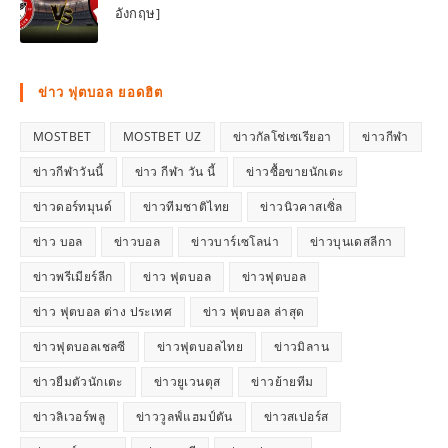
อังกฤษ]
ข่าว ฟุตบอล ยอดฮิต
MOSTBET
MOSTBET UZ
ข่าวกัลโช่เซเรียอา
ข่าวกีฬา
ข่าวกีฬาวันนี้
ข่าว กีฬา วัน นี้
ข่าวซื้อขายนักเตะ
ข่าวดอร์ทมุนด์
ข่าวทีมชาติไทย
ข่าวนิวคาสเซิ่ล
ข่าว บอล
ข่าวบอล
ข่าวบาร์เซโลน่า
ข่าวบุนเดสลีกา
ข่าวพรีเมียร์ลีก
ข่าว ฟุตบอล
ข่าวฟุตบอล
ข่าว ฟุตบอล ต่าง ประเทศ
ข่าว ฟุตบอล ล่าสุด
ข่าวฟุตบอลเชลซี
ข่าวฟุตบอลไทย
ข่าวมิลาน
ข่าวยืมตัวนักเตะ
ข่าวยูเวนตุส
ข่าวย้ายทีม
ข่าวลิเวอร์พลู
ข่าววูลฟ์แฮมป์ตัน
ข่าวสเปอร์ส