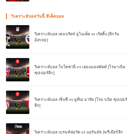
วิเคราะห์บอลวันนี้ ทีเด็ดบอล
วิเคราะห์บอล เคมบริดจ์ ยูไนเต็ด vs เร้ดดิ้ง [ลีกวัน
อังกฤษ]
วิเคราะห์บอล โบโตซานี่ vs เฮอแมนสตัดท์ [โรมาเนีย
ซุปเปอร์ลีก]
วิเคราะห์บอล เซ็บซี่ vs ยูทีเอ อารัด [โรมาเนีย ซุปเปอร์
ลีก]
วิเคราะห์บอล เบรนท์ฟอร์ด vs บอร์นมัธ [พรีเมียร์ลีก