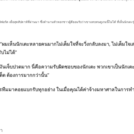
์ด เมื่อสุดสัปดาห์ที่ผ่านมา ซึ่งตำนานหัวหอกชาวผู้ดียอมรับว่าเขาแทบทนดูเกมนี้ไม่ได้ ที่เห็นนักเตะรุ
ล่าว “ผมเห็นนักเตะหลายคนมากไม่เต็มใจที่จะวิ่งกลับลงมา, ไม่เต็มใจเล
รับไม่ได้”
อคุณแพ้มันเจ็บปวดมาก นี่คือความรับผิดชอบของนักเตะ พวกเขาเป็นนักเต
็ด ต้องการมากกว่านั้น”
้จัดการทีมมาคอยแบกรับทุกอย่าง ในเมื่อคุณได้ค่าจ้างมหาศาลในการ
ชา