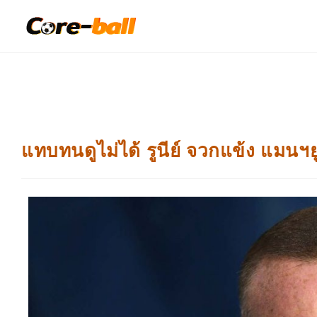
แทบทนดูไม่ได้ รูนีย์ จวกแข้ง แมนฯยูฯ 