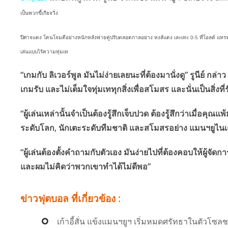
เป็นพวกขี้เกียจวิ่ง
ปีศาจแดง โดนโจมตีอย่างหนักหลังพ่ายคู่ปรับตลอดกาลอย่าง หงส์แดง เละเทะ 0-5 ที่โอลด์ แทรฟฟอร
เล่นแบบไร้ความทุ่มเท
“เกมกับ ลิเวอร์พูล มันไม่ง่ายเลยนะที่ต้องมานั่งดู” รูนีย์ ก
เกมรับ และไม่เต็มใจทุ่มเททุกสิ่งเพื่อสโมสร และนั่นเป็นสิ่งที่
“ผู้เล่นเหล่านั้นจำเป็นต้องรู้สึกเจ็บปวด ต้องรู้สึกว่าเมื่
ระดับโลก, นักเตะระดับทีมชาติ และสโมสรอย่าง แมนฯยูไนเต
“ผู้เล่นต้องตั้งคำถามกับตัวเอง มันง่ายไปที่ต้องคอบให้ผู
และผมไม่คิดว่าพวกเขาทำได้ไม่ดีพอ”
ข่าวฟุตบอล ที่เกี่ยวข้อง :
เก้าอี้สั่น แข้งแมนฯยูฯ เริ่มหมดศรัทธาในตัวโซล