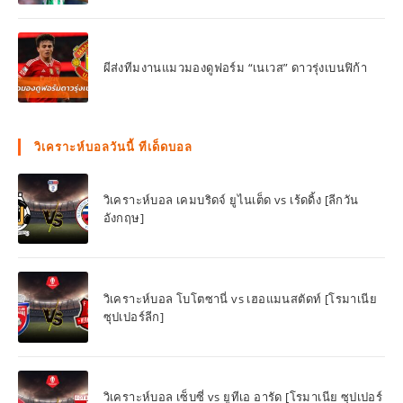
ผีส่งทีมงานแมวมองดูฟอร์ม “เนเวส” ดาวรุ่งเบนฟิก้า
วิเคราะห์บอลวันนี้ ทีเด็ดบอล
วิเคราะห์บอล เคมบริดจ์ ยูไนเต็ด vs เร้ดดิ้ง [ลีกวัน
อังกฤษ]
วิเคราะห์บอล โบโตซานี่ vs เฮอแมนสตัดท์ [โรมาเนีย
ซุปเปอร์ลีก]
วิเคราะห์บอล เซ็บซี่ vs ยูทีเอ อารัด [โรมาเนีย ซุปเปอร์