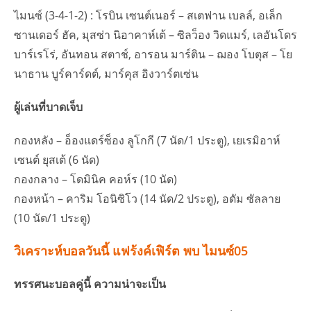
ไมนซ์ (3-4-1-2) : โรบิน เซนต์เนอร์ – สเตฟาน เบลล์, อเล็ก
ซานเดอร์ ฮัค, มุสซ่า นิอาคาห์เต้ – ซิลว็อง วิดแมร์, เลอันโดร
บาร์เรโร่, อันทอน สตาช์, อารอน มาร์ติน – ฌอง โบตุส – โย
นาธาน บูร์คาร์ดต์, มาร์คุส อิงวาร์ตเซ่น
ผู้เล่นที่บาดเจ็บ
กองหลัง – อ็องแดร์ซ็อง ลูโกกี (7 นัด/1 ประตู), เยเรมิอาห์
เซนต์ ยุสเต้ (6 นัด)
กองกลาง – โดมินิค คอห์ร (10 นัด)
กองหน้า – คาริม โอนิซิโว (14 นัด/2 ประตู), อดัม ซัลลาย
(10 นัด/1 ประตู)
วิเคราะห์บอลวันนี้ แฟร้งค์เฟิร์ต พบ ไมนซ์05
ทรรศนะบอลคู่นี้ ความน่าจะเป็น