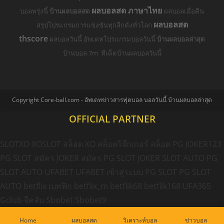
ผลบอลสด ภาษาไทย
บอลพรุ่งนี้
บ้านผลบอลสด
ผลบอลเมื่อคืน
ผลบอลสด
สรุปโปรแกรมการแข่งขันทุกลีกดังทั่วโลก
thscore
ผลบอลวันนี้ อัพเดทโปรแกรมบอลวันนี้
บ้านผลบอลล่าสุด
บ้านบอล 7m ทีเด็ดบ้านผลบอลวันนี้
Copyright Core-ball.com - อัพเดทข่าวสารฟุตบอล บอลวันนี้ บ้านผลบอลล่าสุด
OFFICIAL PARTNER
SLOTXO
XOSLOT
สล็อต XO
สล็อตโจ๊กเกอร์
สล็อต PG
JOKER123
PG SLOT
สมัคร JOKER
สมัคร PG SLOT
JOKER SLOT AUTO
PG
SLOT AUTO
UFABET
UFABET เข้าสู่ระบบ
PG SLOT
PG SLOT
AUTO
betflix
เบทฟิก
betflix_m
betflik68
betflik168
UFA365
Gclub
จีคลับ
Sbobet
Sbobet9
Home
ผลบอลสด
วิเคราะห์บอล
ข่าวบอล