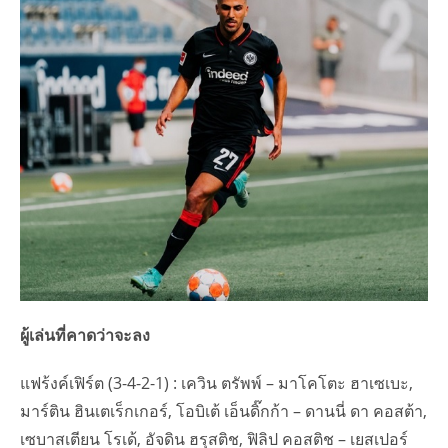
ผู้เล่นที่คาดว่าจะลง
แฟร้งค์เฟิร์ต (3-4-2-1) : เควิน ตรัพพ์ – มาโคโตะ ฮาเซเบะ,
มาร์ติน ฮินเตเร็กเกอร์, โอบิเต้ เอ็นดิ๊กก้า – ดานนี่ ดา คอสต้า,
เซบาสเตียน โรเด้, อัจดิน ฮรุสติช, ฟิลิป คอสติช – เยสเปอร์