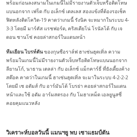
พร้อมก่อนลงสนามในเกมนี้ไม่มีรายงานตัวเจ็บหรือติดโทษ
แบนอกจาก เฟร็ด กับ อเล็กซ์ เตลเลส สองแข้งที่ต้องรอเช็ค
ฟิตหลังติดโควิด-19 คาดว่าเกมนี้ รังนิค จะหมากในระบบ 4-
3-3 โดยมี มาร์คัส แรชฟอร์ด, คริสเตียโน่ โรนัลโด้ กับ เจ
ดอน ซานโช่ คอยล่าสกอร์ในแดนหน้า
ทีมเยือน ไบรท์ตัน
ของกุนซือราล์ฟ ฮาเซ่นฮุตเทิ่ล ความ
พร้อมในเกมนี้ไม่มีรายงานตัวเจ็บหรือติดโทษแบนนอกจาก
ลียานโก้, นาธาน เตลล่า กับ อเล็กซ์ แม็กคาร์ธี่ ที่ยังเดี้ยงค้าง
สต๊อค คาดว่าในเกมนี้ ฮาเซ่นฮุตเทิ่ล จะมาในระบบ 4-2-2-2
โดยมี เช อดัมส์ กับ อาร์มันโด้ โบรย่า คอยล่าสกอร์ในแดน
หน้าและใช้ อดัม อาร์มสตรอง กับ โมฮาเหม็ด เอลยูนูสซี่
คอยคุมแนวหลัง
วิเคราะห์บอลวันนี้ แมนฯยู พบ เซาแธมป์ตัน