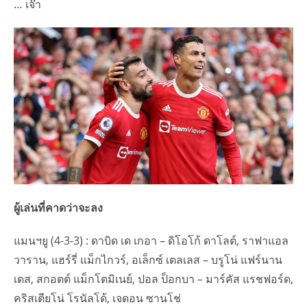
… เจ๊า
ผู้เล่นที่คาดว่าจะลง
แมนฯยู (4-3-3) : ดาบิด เด เกอา – ดิโอโก้ ดาโลต์, ราฟาแอล
วาราน, แฮร์รี่ แม็กไกวร์, อเล็กซ์ เตลเลส – บรูโน่ แฟร์นาน
เดส, สกอตต์ แม็กโตมิเนย์, ปอล ป็อกบา – มาร์คัส แรชฟอร์ด,
คริสเตียโน่ โรนัลโด้, เจดอน ซานโช่