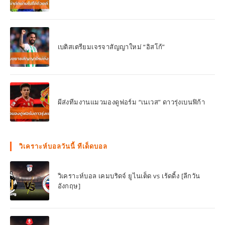
เบติสเตรียมเจรจาสัญญาใหม่ “อิสโก้”
ผีส่งทีมงานแมวมองดูฟอร์ม “เนเวส” ดาวรุ่งเบนฟิก้า
วิเคราะห์บอลวันนี้ ทีเด็ดบอล
วิเคราะห์บอล เคมบริดจ์ ยูไนเต็ด vs เร้ดดิ้ง [ลีกวัน
อังกฤษ]