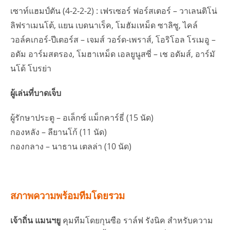
เซาท์แฮมป์ตัน (4-2-2-2) : เฟรเซอร์ ฟอร์สเตอร์ – วาเลนติโน่
ลิฟราเมนโต้, แยน เบดนาเร็ค, โมฮัมเหม็ด ซาลิซู, ไคล์
วอล์คเกอร์-ปีเตอร์ส – เจมส์ วอร์ด-เพราส์, โอริโอล โรเมอู –
อดัม อาร์มสตรอง, โมฮาเหม็ด เอลยูนูสซี่ – เช อดัมส์, อาร์มั
นโด้ โบรย่า
ผู้เล่นที่บาดเจ็บ
ผู้รักษาประตู – อเล็กซ์ แม็กคาร์ธี่ (15 นัด)
กองหลัง – ลียานโก้ (11 นัด)
กองกลาง – นาธาน เตลล่า (10 นัด)
สภาพความพร้อมทีมโดยรวม
เจ้าถิ่น แมนฯยู
คุมทีมโดยกุนซือ ราล์ฟ รังนิค สำหรับความ