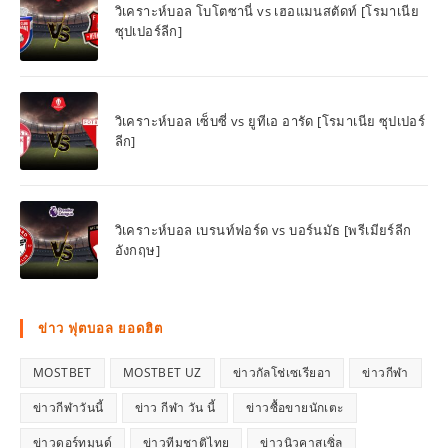
วิเคราะห์บอล โบโตซานี่ vs เฮอแมนสตัดท์ [โรมาเนีย
ซุปเปอร์ลีก]
วิเคราะห์บอล เซ็บซี่ vs ยูทีเอ อารัด [โรมาเนีย ซุปเปอร์
ลีก]
วิเคราะห์บอล เบรนท์ฟอร์ด vs บอร์นมัธ [พรีเมียร์ลีก
อังกฤษ]
ข่าว ฟุตบอล ยอดฮิต
MOSTBET
MOSTBET UZ
ข่าวกัลโช่เซเรียอา
ข่าวกีฬา
ข่าวกีฬาวันนี้
ข่าว กีฬา วัน นี้
ข่าวซื้อขายนักเตะ
ข่าวดอร์ทมุนด์
ข่าวทีมชาติไทย
ข่าวนิวคาสเซิ่ล