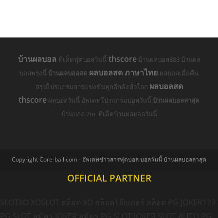
บ้านผลบอล
thscore
ที่เด็ดฟุตบอลวันนี้
บ้านผลบอล888 บ้านผล
ผลบอลสด ภาษาไทย
บอลพรุ่งนี้
บ้านผลบอลสด
ผลบอลเมื่อคืน
ผลบอลสด
สรุปโปรแกรมการแข่งขันทุกลีกดังทั่วโลก
thscore
ผลบอลวันนี้ อัพเดทโปรแกรมบอลวันนี้
บ้านผลบอลล่าสุด
บ้านบอล 7m ทีเด็ดบ้านผลบอลวันนี้
Copyright Core-ball.com - อัพเดทข่าวสารฟุตบอล บอลวันนี้ บ้านผลบอลล่าสุด
OFFICIAL PARTNER
SLOTXO
XOSLOT
สล็อต XO
สล็อตโจ๊กเกอร์
สล็อต PG
JOKER123
PG SLOT
สมัคร JOKER
สมัคร PG SLOT
JOKER SLOT AUTO
PG