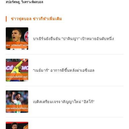
สปอร์ตพลู
,
วิเคราะห์ผลบอล
ข่าวฟุตบอล ข่าวกีฬาเพิ่มเติม
บาเยิร์นยังยืนยัน “ปาลินญ่า” เป้าหมายอันดับหนึ่ง
“เนย์มาร์” อาการดีขึ้นหลังผ่าเอซีแอล
เบติสเตรียมเจรจาสัญญาใหม่ “อิสโก้”