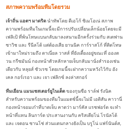
สภาพความพร้อมทีมโดยรวม
เจ้าถิ่น แอตฯ มาดริด
นำทัพโดย ดีเอโก้ ซิเมโอเน่ สภาพ
ความพร้อมทีมในเกมนี้จะมีการปรับเปลี่ยนเล็กน้อยโดยจะมี
เฟลิเป้ ที่พ้นโทษแบนกลับมาลงสนามอีกครั้งร่วมกับ สเตฟาน
ซาวิช และ รีนีลโด้ แต่ต้องเสีย ยานนิค การ์ราสโก้ ที่ติดโทษ
เข้ามาใหม่รวมถึง ดาเนี่ยล วาสส์ ที่ยังเดี้ยงอยู่ขณะที่ อองต
วน กรีซมันน์ กองหน้าตัวหลักหายเจ็บกลับมานั่งสำรองเช่น
เดียวกับ หลุยส์ ซัวเรซ โดยเกมนี้จะฝากความหวังไว้กับ อัง
เคล กอร์เรอา และ เจา เฟลิกซ์ ลงล่าสกอร์
ทีมเยือน แมนเชสเตอร์ยูไนเต็ด
ของกุนซือ ราล์ฟ รังนิค
สำหรับความพร้อมของทีมในแมตช์นี้จะไม่มี เอดิสัน คาวานี่
กองหน้าจอมเก๋าที่บาดเจ็บ คาดว่า มาร์คัส แรชฟอร์ด จะทำ
หน้าที่แทน ลินการ์ด ประสานงานกับ คริสเตียโน่ โรนัลโด้
และ เจดอน ซานโช่ ส่วนแดนกลางยังเป็น บรูโน่ แฟร์นันด์ส,