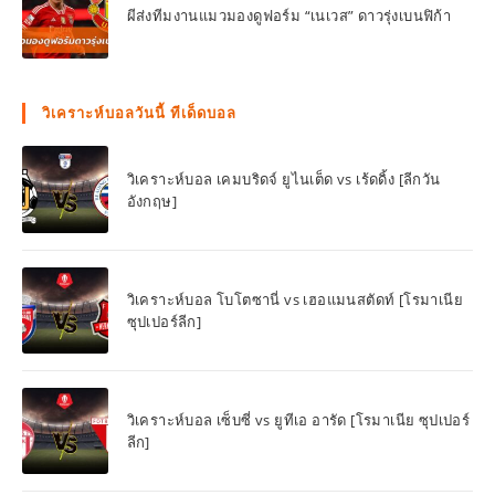
ผีส่งทีมงานแมวมองดูฟอร์ม “เนเวส” ดาวรุ่งเบนฟิก้า
วิเคราะห์บอลวันนี้ ทีเด็ดบอล
วิเคราะห์บอล เคมบริดจ์ ยูไนเต็ด vs เร้ดดิ้ง [ลีกวัน
อังกฤษ]
วิเคราะห์บอล โบโตซานี่ vs เฮอแมนสตัดท์ [โรมาเนีย
ซุปเปอร์ลีก]
วิเคราะห์บอล เซ็บซี่ vs ยูทีเอ อารัด [โรมาเนีย ซุปเปอร์
ลีก]