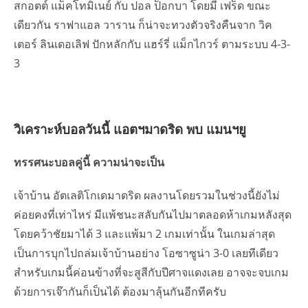
สกอตต์ แม็คโทมิเนย์ กับ ปอล ป็อกบา โดยมี เฟร็ด ขณะ
เดียวกัน ราฟาแอล วาราน ก็น่าจะทวงตัวจริงคืนจาก วิค
เตอร์ ลินเดอเลิฟ ปักหลักกับ แฮร์รี่ แม็กไกวร์ ตามระบบ 4-3-
3
วิเคราะห์บอลวันนี้ แอตฯมาดริด พบ แมนฯยู
ทรรศนะบอลคู่นี้ ความน่าจะเป็น
เจ้าบ้าน อัตเลติโกเดมาดริด ผลงานโดยรวมในช่วงนี้ยังไม่
ค่อยคงที่เท่าไหร่ มีแพ้ชนะสลับกันไปมาตลอดห้าเกมหลังสุด
โดยคว้าชัยมาได้ 3 และแพ้มา 2 เกมเท่านั้น ในเกมล่าสุด
เป็นการบุกไปถล่มเจ้าบ้านอย่าง โอซาซูน่า 3-0 เลยทีเดียว
สำหรับเกมนี้ค่อนข้างที่จะสูสีกับปีศาจแดงเลย อาจจะจบเกม
ด้วยการเจ๊ากันก็เป็นได้ ต้องมาลุ้นกันอีกทีครับ