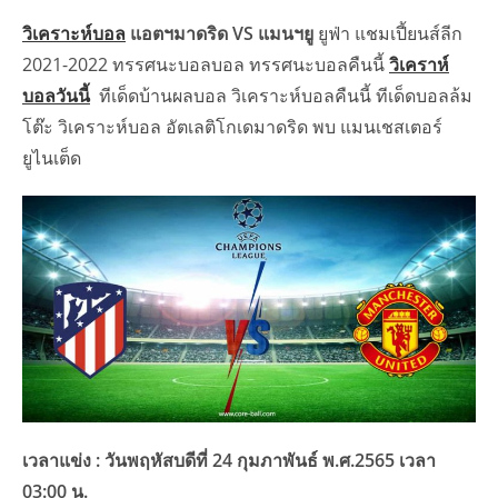
วิเคราะห์บอล
แอตฯมาดริด VS แมนฯยู
ยูฟ่า แชมเปี้ยนส์ลีก
2021-2022 ทรรศนะบอลบอล ทรรศนะบอลคืนนี้
วิเคราห์
บอลวันนี้
ทีเด็ดบ้านผลบอล วิเคราะห์บอลคืนนี้ ทีเด็ดบอลล้ม
โต๊ะ วิเคราะห์บอล อัตเลติโกเดมาดริด พบ แมนเชสเตอร์
ยูไนเต็ด
เวลาแข่ง : วันพฤหัสบดีที่ 24 กุมภาพันธ์ พ.ศ.2565 เวลา
03:00 น.