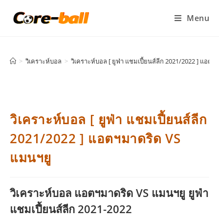
Menu
>
วิเคราะห์บอล
>
วิเคราะห์บอล [ ยูฟ่า แชมเปี้ยนส์ลีก 2021/2022 ] แอตฯ
วิเคราะห์บอล [ ยูฟ่า แชมเปี้ยนส์ลีก
2021/2022 ] แอตฯมาดริด VS
แมนฯยู
วิเคราะห์บอล แอตฯมาดริด VS แมนฯยู ยูฟ่า
แชมเปี้ยนส์ลีก 2021-2022