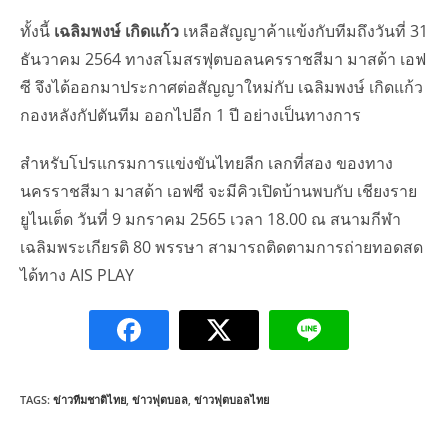
ทั้งนี้
เฉลิมพงษ์ เกิดแก้ว
เหลือสัญญาค้าแข้งกับทีมถึงวันที่ 31
ธันวาคม 2564 ทางสโมสรฟุตบอลนครราชสีมา มาสด้า เอฟ
ซี จึงได้ออกมาประกาศต่อสัญญาใหม่กับ เฉลิมพงษ์ เกิดแก้ว
กองหลังกัปตันทีม ออกไปอีก 1 ปี อย่างเป็นทางการ
สำหรับโปรแกรมการแข่งขันไทยลีก เลกที่สอง ของทาง
นครราชสีมา มาสด้า เอฟซี จะมีคิวเปิดบ้านพบกับ เชียงราย
ยูไนเต็ด วันที่ 9 มกราคม 2565 เวลา 18.00 ณ สนามกีฬา
เฉลิมพระเกียรติ 80 พรรษา สามารถติดตามการถ่ายทอดสด
ได้ทาง AIS PLAY
TAGS:
ข่าวทีมชาติไทย
,
ข่าวฟุตบอล
,
ข่าวฟุตบอลไทย