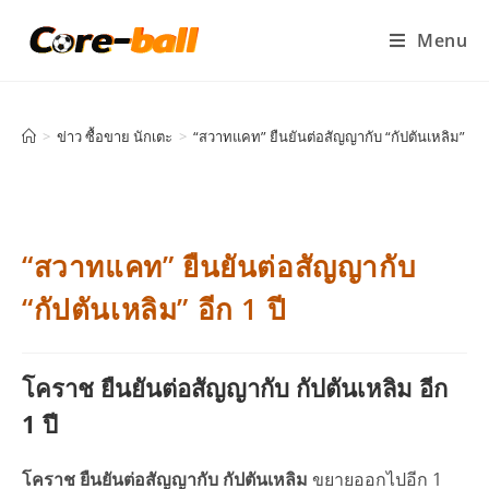
Menu
>
ข่าว ซื้อขาย นักเตะ
>
“สวาทแคท” ยืนยันต่อสัญญากับ “กัปตันเหลิม” อีก 
“สวาทแคท” ยืนยันต่อสัญญากับ
“กัปตันเหลิม” อีก 1 ปี
โคราช ยืนยันต่อสัญญากับ กัปตันเหลิม อีก
1 ปี
โคราช ยืนยันต่อสัญญากับ กัปตันเหลิม
ขยายออกไปอีก 1