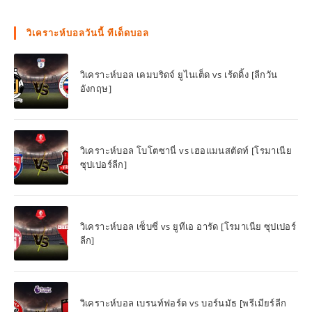
วิเคราะห์บอลวันนี้ ทีเด็ดบอล
วิเคราะห์บอล เคมบริดจ์ ยูไนเต็ด vs เร้ดดิ้ง [ลีกวัน
อังกฤษ]
วิเคราะห์บอล โบโตซานี่ vs เฮอแมนสตัดท์ [โรมาเนีย
ซุปเปอร์ลีก]
วิเคราะห์บอล เซ็บซี่ vs ยูทีเอ อารัด [โรมาเนีย ซุปเปอร์
ลีก]
วิเคราะห์บอล เบรนท์ฟอร์ด vs บอร์นมัธ [พรีเมียร์ลีก