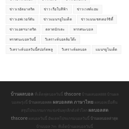
ข่าวเรอัลมาดริด
ข่าว เรือใบสีฟ้า
ข่าวเวสต์แฮม
ข่าวเอฟเวอร์ตัน
ข่าวแมนฯยูไนเต็ด
ข่าวแมนเชสเตอร์ซิตี้
ข่าวแอตฯมาดริด
ตลาดนักเตะ
ทรรศนะบอล
ทรรศนะบอลวันนี้
วิเคราะห์บอลล้มโต๊ะ
วิเคราะห์บอลวันนี้สปอร์ตพลู
วิเคราะห์ผลบอล
แมนฯยูไนเต็ด
บ้านผลบอล
thscore
ที่เด็ดฟุตบอลวันนี้
บ้านผลบอล888 บ้านผล
ผลบอลสด ภาษาไทย
บอลพรุ่งนี้
บ้านผลบอลสด
ผลบอลเมื่อคืน
ผลบอลสด
สรุปโปรแกรมการแข่งขันทุกลีกดังทั่วโลก
thscore
ผลบอลวันนี้ อัพเดทโปรแกรมบอลวันนี้
บ้านผลบอลล่าสุด
บ้านบอล 7m ทีเด็ดบ้านผลบอลวันนี้