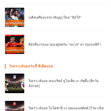
เบติสเตรียมเจรจาสัญญาใหม่ “อิสโก้”
ผีส่งทีมงานแมวมองดูฟอร์ม “เนเวส” ดาวรุ่งเบนฟิก้า
วิเคราะห์บอลวันนี้ ทีเด็ดบอล
วิเคราะห์บอล เคมบริดจ์ ยูไนเต็ด vs เร้ดดิ้ง [ลีกวัน
อังกฤษ]
วิเคราะห์บอล โบโตซานี่ vs เฮอแมนสตัดท์ [โรมาเนีย