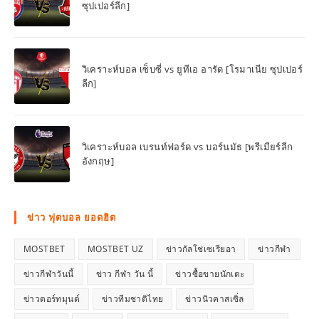
ซุปเปอร์ลีก]
วิเคราะห์บอล เซ็บซี่ vs ยูทีเอ อารัด [โรมาเนีย ซุปเปอร์
ลีก]
วิเคราะห์บอล เบรนท์ฟอร์ด vs บอร์นมัธ [พรีเมียร์ลีก
อังกฤษ]
ข่าว ฟุตบอล ยอดฮิต
MOSTBET
MOSTBET UZ
ข่าวกัลโช่เซเรียอา
ข่าวกีฬา
ข่าวกีฬาวันนี้
ข่าว กีฬา วัน นี้
ข่าวซื้อขายนักเตะ
ข่าวดอร์ทมุนด์
ข่าวทีมชาติไทย
ข่าวนิวคาสเซิ่ล