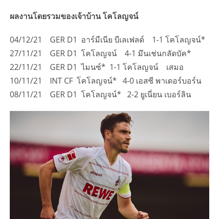
ผลงานโดยรวมของเจ้าบ้าน โคโลญจน์
04/12/21 GER D1 อาร์มีเนีย บีเลเฟลด์ 1-1 โคโลญจน์*
27/11/21 GER D1 โคโลญจน์ 4-1 มึนเช่นกลัดบัค*
22/11/21 GER D1 ไมนซ์* 1-1 โคโลญจน์ เสมอ
10/11/21 INT CF โคโลญจน์* 4-0 เอสซี พาเดอร์บอร์น
08/11/21 GER D1 โคโลญจน์* 2-2 ยูเนี่ยน เบอร์ลิน