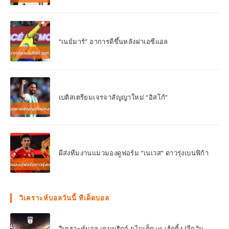
“เนย์มาร์” อาการดีขึ้นหลังผ่าเอซีแอล
เบติสเตรียมเจรจาสัญญาใหม่ “อิสโก้”
ผีส่งทีมงานแมวมองดูฟอร์ม “เนเวส” ดาวรุ่งเบนฟิก้า
วิเคราะห์บอลวันนี้ ทีเด็ดบอล
วิเคราะห์บอล เคมบริดจ์ ยูไนเต็ด vs เร้ดดิ้ง [ลีกวัน