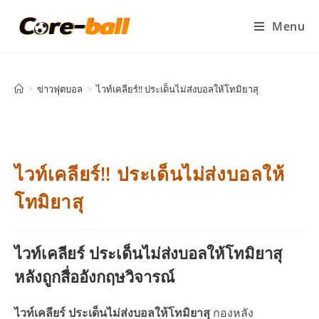
Menu
>
ข่าวฟุตบอล
>
ไวท์เคลียร์!! ประเด็นไม่ส่งบอลให้โทมิยาสุ
ไวท์เคลียร์!! ประเด็นไม่ส่งบอลให้
โทมิยาสุ
ไวท์เคลียร์ ประเด็นไม่ส่งบอลให้โทมิยาสุ
หลังถูกสื่ออังกฤษวิจารณ์
ไวท์เคลียร์ ประเด็นไม่ส่งบอลให้โทมิยาสุ
กองหลัง