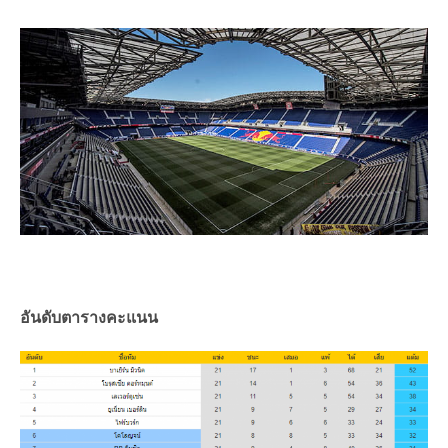
อันดับตารางคะแนน