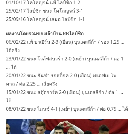
01/10/17 โคโลญจน์ แพ้ ไลป์ซิก 1-2
25/02/17 ไลป์ซิก ชนะ โคโลญจน์ 3-1
25/09/16 โคโลญจน์ เสมอ ไลป์ซิก 1-1
ผลงานโดยรวมของเจ้าบ้าน RBไลป์ซิก
06/02/22 แพ้ บาเยิร์น 2-3 (เยือน) บุนเดสลีก้า / รอง 1.25 …
ได้ครึ่ง
23/01/22 ชนะ โวล์ฟสบวร์ก 2-0 (เหย้า) บุนเดสลีก้า / ต่อ 1
… ได้
20/01/22 ชนะ ฮันซ่า รอสต็อค 2-0 (เยือน) เดเอฟเบ โพ
คาล / ต่อ 2.25 … เสียครึ่ง
15/01/22 ชนะ สตุ๊ตการ์ต 2-0 (เยือน) บุนเดสลีก้า / ต่อ 1 …
ได้
08/01/22 ชนะ ไมนซ์ 4-1 (เหย้า) บุนเดสลีก้า / ต่อ 0.75 … ได้