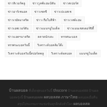
ข่าวลิเวอร์พลู
ข่าววูลฟ์แฮมป์ตัน
ข่าวสเปอร์ส
ข่าวอาร์เซนอล
ข่าวเชลซี
ข่าวเปแอสเช
ข่าวเรอัลมาดริด
ข่าว เรือใบสีฟ้า
ข่าวเวสต์แฮม
ข่าวเอฟเวอร์ตัน
ข่าวแมนฯยูไนเต็ด
ข่าวแมนเชสเตอร์ซิตี้
ข่าวแอตฯมาดริด
ตลาดนักเตะ
ทรรศนะบอล
ทรรศนะบอลวันนี้
วิเคราะห์บอลล้มโต๊ะ
วิเคราะห์บอลวันนี้สปอร์ตพลู
วิเคราะห์ผลบอล
แมนฯยูไนเต็ด
บ้านผลบอล
thscore
ที่เด็ดฟุตบอลวันนี้
บ้านผลบอล888 บ้านผล
ผลบอลสด ภาษาไทย
บอลพรุ่งนี้
บ้านผลบอลสด
ผลบอลเมื่อคืน
ผลบอลสด
สรุปโปรแกรมการแข่งขันทุกลีกดังทั่วโลก