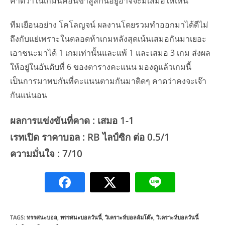
คาดว่าในเกมนี้ค่อนข้าสูสีกันอยู่อาจจะมีเสมอให้เห็น
ทีมเยือนอย่าง โคโลญจน์ ผลงานโดยรวมทำออกมาได้ดีไม่
ถึงกับแย่เพราะในตลอดห้าเกมหลังสุดเน้นเสมอกันมาเยอะ
เอาชนะมาได้ 1 เกมเท่านั้นและแพ้ 1 และเสมอ 3 เกม ส่งผล
ให้อยู่ในอันดับที่ 6 ของตารางคะแนน มองดูแล้วเกมนี้
เป็นการมาพบกันที่คะแนนตามกันมาติดๆ คาดว่าคงจะเจ๊า
กันแน่นอน
ผลการแข่งขันที่คาด : เสมอ 1-1
เรทเปิด ราคาบอล : RB ไลป์ซิก ต่อ 0.5/1
ความมั่นใจ : 7/10
TAGS:
ทรรศนะบอล
,
ทรรศนะบอลวันนี้
,
วิเคราะห์บอลล้มโต๊ะ
,
วิเคราะห์บอลวันนี้