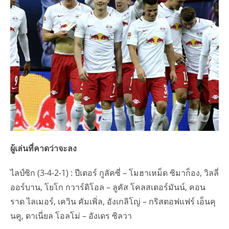
ผู้เล่นที่คาดว่าจะลง
ไลป์ซิก (3-4-2-1) : ปีเตอร์ กูลัคซี่ – โมฮาเหม็ด ซิมาก็อง, วิลลี่
ออร์บาน, โยโก กวาร์ดิโอล – ลูคัส โคลสเตอร์มันน์, คอน
ราด ไลเมอร์, เควิน คัมเพิ่ล, อังเกลิโญ่ – กริสตอฟแฟร์ เอ็นคุ
นคู, ดาเนี่ยล โอลโม่ – อังเดร ซิลวา