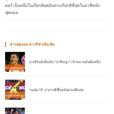
ดอร์ เป็นหนึ่งในเกียรติยศอันทรงเกียรติที่สุดในอาชีพนัก
ฟุตบอล
ข่าวฟุตบอล ข่าวกีฬาเพิ่มเติม
บาเยิร์นยังยืนยัน “ปาลินญ่า” เป้าหมายอันดับหนึ่ง
“เนย์มาร์” อาการดีขึ้นหลังผ่าเอซีแอล