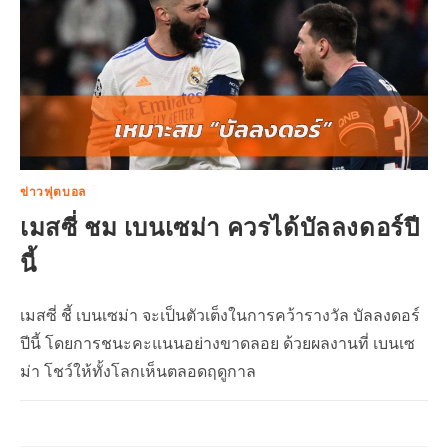
ข่าวฟุตบอล
เมสซี่ ชม เบนเซม่า ควรได้บัลลงดอร์ปี
นี้
เมสซี่ ชี้ เบนเซม่า จะเป็นตัวเต็งในการคว้ารางวัล บัลลงดอร์
ปีนี้ โดยการชนะคะแนนอย่างขาดลอย ด้วยผลงานที่ เบนเซ
ม่า โชว์ให้ทั้งโลกเห็นตลอดฤดูกาล