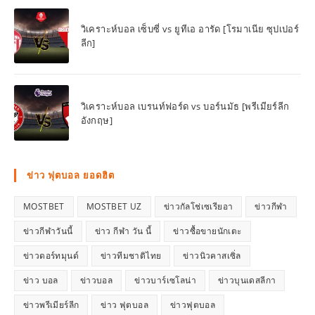
วิเคราะห์บอล เซ็บซี่ vs ยูทีเอ อารัด [โรมาเนีย ซุปเปอร์
ลีก]
วิเคราะห์บอล เบรนท์ฟอร์ด vs บอร์นมัธ [พรีเมียร์ลีก
อังกฤษ]
ข่าว ฟุตบอล ยอดฮิต
MOSTBET
MOSTBET UZ
ข่าวกัลโช่เซเรียอา
ข่าวกีฬา
ข่าวกีฬาวันนี้
ข่าว กีฬา วัน นี้
ข่าวซื้อขายนักเตะ
ข่าวดอร์ทมุนด์
ข่าวทีมชาติไทย
ข่าวนิวคาสเซิ่ล
ข่าว บอล
ข่าวบอล
ข่าวบาร์เซโลน่า
ข่าวบุนเดสลีกา
ข่าวพรีเมียร์ลีก
ข่าว ฟุตบอล
ข่าวฟุตบอล