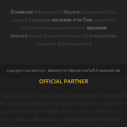
บ้านผลบอล
thscore
ที่เด็ดฟุตบอลวันนี้
บ้านผลบอล888 บ้านผล
ผลบอลสด ภาษาไทย
บอลพรุ่งนี้
บ้านผลบอลสด
ผลบอลเมื่อคืน
ผลบอลสด
สรุปโปรแกรมการแข่งขันทุกลีกดังทั่วโลก
thscore
ผลบอลวันนี้ อัพเดทโปรแกรมบอลวันนี้
บ้านผลบอลล่าสุด
บ้านบอล 7m ทีเด็ดบ้านผลบอลวันนี้
Copyright Core-ball.com - อัพเดทข่าวสารฟุตบอล บอลวันนี้ บ้านผลบอลล่าสุด
OFFICIAL PARTNER
SLOTXO
XOSLOT
สล็อต XO
สล็อตโจ๊กเกอร์
สล็อต PG
JOKER123
PG SLOT
สมัคร JOKER
สมัคร PG SLOT
JOKER SLOT AUTO
PG
SLOT AUTO
UFABET
UFABET เข้าสู่ระบบ
PG SLOT
PG SLOT
AUTO
betflix
เบทฟิก
betflix_m
betflik68
betflik168
UFA365