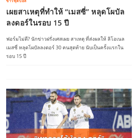
ข่าวฟุตบอล
เผยสาเหตุที่ทำให้ “เมสซี่” หลุดโผบัล
ลงดอร์ในรอบ 15 ปี
ฟอร์มไม่ดี? นักข่าวฝรั่งเศสเผย สาเหตุ ที่ส่งผลให้ ลิโอเนล
เมสซี่ หลุดโผบัลลงดอร์ 30 คนสุดท้าย นับเป็นครั้งแรกใน
รอบ 15 ปี