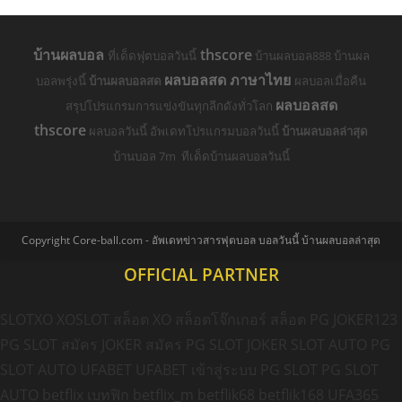
บ้านผลบอล
thscore
ที่เด็ดฟุตบอลวันนี้
บ้านผลบอล888 บ้านผล
ผลบอลสด ภาษาไทย
บอลพรุ่งนี้
บ้านผลบอลสด
ผลบอลเมื่อคืน
ผลบอลสด
สรุปโปรแกรมการแข่งขันทุกลีกดังทั่วโลก
thscore
ผลบอลวันนี้ อัพเดทโปรแกรมบอลวันนี้
บ้านผลบอลล่าสุด
บ้านบอล 7m ทีเด็ดบ้านผลบอลวันนี้
Copyright Core-ball.com - อัพเดทข่าวสารฟุตบอล บอลวันนี้ บ้านผลบอลล่าสุด
OFFICIAL PARTNER
SLOTXO
XOSLOT
สล็อต XO
สล็อตโจ๊กเกอร์
สล็อต PG
JOKER123
PG SLOT
สมัคร JOKER
สมัคร PG SLOT
JOKER SLOT AUTO
PG
SLOT AUTO
UFABET
UFABET เข้าสู่ระบบ
PG SLOT
PG SLOT
AUTO
betflix
เบทฟิก
betflix_m
betflik68
betflik168
UFA365