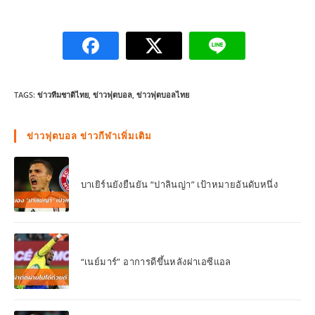
TAGS:
ข่าวทีมชาติไทย
,
ข่าวฟุตบอล
,
ข่าวฟุตบอลไทย
ข่าวฟุตบอล ข่าวกีฬาเพิ่มเติม
บาเยิร์นยังยืนยัน “ปาลินญ่า” เป้าหมายอันดับหนึ่ง
“เนย์มาร์” อาการดีขึ้นหลังผ่าเอซีแอล