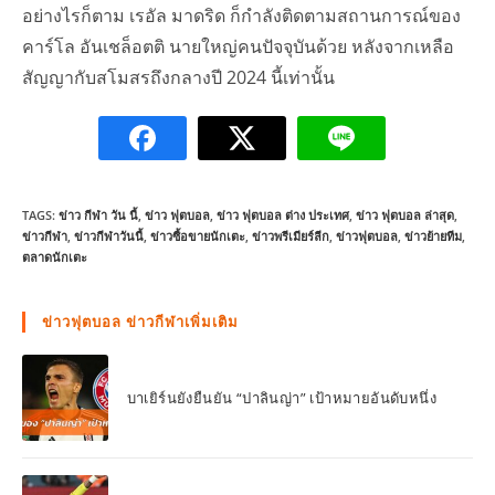
อย่างไรก็ตาม เรอัล มาดริด ก็กำลังติดตามสถานการณ์ของ
คาร์โล อันเชล็อตติ นายใหญ่คนปัจจุบันด้วย หลังจากเหลือ
สัญญากับสโมสรถึงกลางปี 2024 นี้เท่านั้น
TAGS:
ข่าว กีฬา วัน นี้
,
ข่าว ฟุตบอล
,
ข่าว ฟุตบอล ต่าง ประเทศ
,
ข่าว ฟุตบอล ล่าสุด
,
ข่าวกีฬา
,
ข่าวกีฬาวันนี้
,
ข่าวซื้อขายนักเตะ
,
ข่าวพรีเมียร์ลีก
,
ข่าวฟุตบอล
,
ข่าวย้ายทีม
,
ตลาดนักเตะ
ข่าวฟุตบอล ข่าวกีฬาเพิ่มเติม
บาเยิร์นยังยืนยัน “ปาลินญ่า” เป้าหมายอันดับหนึ่ง