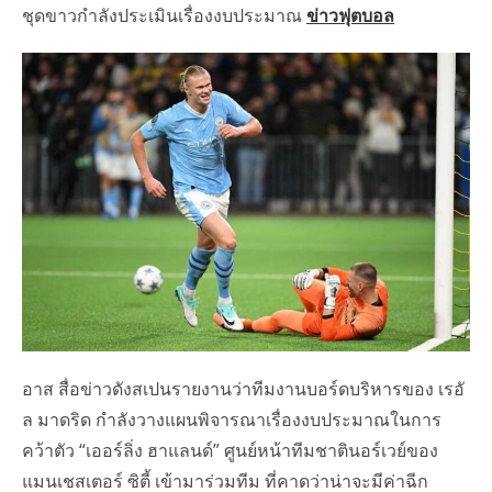
ชุดขาวกำลังประเมินเรื่องงบประมาณ
ข่าวฟุตบอล
อาส สื่อข่าวดังสเปนรายงานว่าทีมงานบอร์ดบริหารของ เรอั
ล มาดริด กำลังวางแผนพิจารณาเรื่องงบประมาณในการ
คว้าตัว “เออร์ลิ่ง ฮาแลนด์” ศูนย์หน้าทีมชาตินอร์เวย์ของ
แมนเชสเตอร์ ซิตี้ เข้ามาร่วมทีม ที่คาดว่าน่าจะมีค่าฉีก