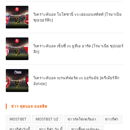
วิเคราะห์บอล โบโตซานี่ vs เฮอแมนสตัดท์ [โรมาเนีย
ซุปเปอร์ลีก]
วิเคราะห์บอล เซ็บซี่ vs ยูทีเอ อารัด [โรมาเนีย ซุปเปอร์
ลีก]
วิเคราะห์บอล เบรนท์ฟอร์ด vs บอร์นมัธ [พรีเมียร์ลีก
อังกฤษ]
ข่าว ฟุตบอล ยอดฮิต
MOSTBET
MOSTBET UZ
ข่าวกัลโช่เซเรียอา
ข่าวกีฬา
ข่าวกีฬาวันนี้
ข่าว กีฬา วัน นี้
ข่าวซื้อขายนักเตะ