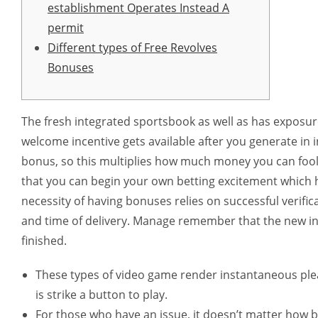
establishment Operates Instead A
permit
Different types of Free Revolves
Bonuses
The fresh integrated sportsbook as well as has exposure 
welcome incentive gets available after you generate in i
bonus, so this multiplies how much money you can fool
that you can begin your own betting excitement which 
necessity of having bonuses relies on successful verific
and time of delivery. Manage remember that the new inc
finished.
These types of video game render instantaneous plea
is strike a button to play.
For those who have an issue, it doesn’t matter how 