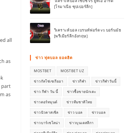
วิเคราะห์บอล เซ็บซี่ vs ยูทีเอ อารัด
[โรมาเนีย ซุปเปอร์ลีก]
วิเคราะห์บอล เบรนท์ฟอร์ด vs บอร์นมัธ
[พรีเมียร์ลีกอังกฤษ]
ed all
ข่าว ฟุตบอล ยอดฮิต
ch as
MOSTBET
MOSTBET UZ
ok
ข่าวกัลโช่เซเรียอา
ข่าวกีฬา
ข่าวกีฬาวันนี้
 part
ข่าว กีฬา วัน นี้
ข่าวซื้อขายนักเตะ
am as
ข่าวดอร์ทมุนด์
ข่าวทีมชาติไทย
ข่าวนิวคาสเซิ่ล
ข่าว บอล
ข่าวบอล
ข่าวบาร์เซโลน่า
ข่าวบุนเดสลีกา