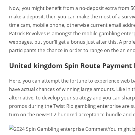
Now, you might benefit from a no-deposit extra from 50 
make a deposit, then you can make the most of a
survi
time cam, mobile phone, otherwise current email addres
Patrick Revolves is amongst the mobile gambling enterp
webpages, but your’ll get a bonus just after this. A pro
participants the chance in order to range on the an eno
United kingdom Spin Route Payment 
Here, you can attempt the fortune to experience web ba
have actual chances of winning large amounts. Like in t
alternative, to develop your strategy and you can sharp
promos during the Twist Rio gambling enterprise are s
turn on the newest 2 hundred acceptance bundle and depo
You might b