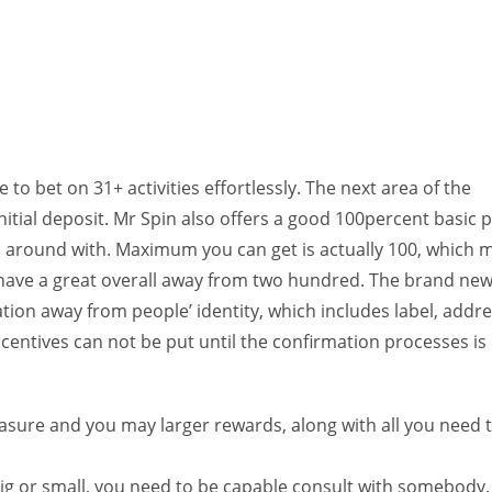
to bet on 31+ activities effortlessly. The next area of the
nitial deposit. Mr Spin also offers a good 100percent basic 
 around with. Maximum you can get is actually 100, which 
have a great overall away from two hundred.
The brand ne
ation away from people’ identity, which includes label, addre
entives can not be put until the confirmation processes is
sure and you may larger rewards, along with all you need 
big or small, you need to be capable consult with somebody.