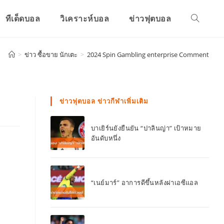
ทีเด็ดบอล
วิเคราะห์บอล
ข่าวฟุตบอล
>
ข่าว ซื้อขาย นักเตะ
>
2024 Spin Gambling enterprise Comment
ข่าวฟุตบอล ข่าวกีฬาเพิ่มเติม
บาเยิร์นยังยืนยัน “ปาลินญ่า” เป้าหมาย
อันดับหนึ่ง
“เนย์มาร์” อาการดีขึ้นหลังผ่าเอซีแอล