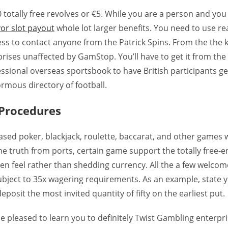
totally free revolves or €5. While you are a person and you
vor slot payout
whole lot larger benefits. You need to use re
s to contact anyone from the Patrick Spins. From the the k
rises unaffected by GamStop. You’ll have to get it from the
fessional overseas sportsbook to have British participants ge
rmous directory of football.
Procedures
sed poker, blackjack, roulette, baccarat, and other games 
he truth from ports, certain game support the totally free-e
en feel rather than shedding currency. All the a few welcom
ubject to 35x wagering requirements. As an example, state 
sit the most invited quantity of fifty on the earliest put.
e pleased to learn you to definitely Twist Gambling enterpr