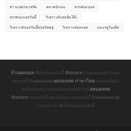
ข่าวแอตฯมาดริด
ตลาดนักเตะ
ทรรศนะบอล
ทรรศนะบอลวันนี้
วิเคราะห์บอลล้มโต๊ะ
วิเคราะห์บอลวันนี้สปอร์ตพลู
วิเคราะห์ผลบอล
แมนฯยูไนเต็ด
บ้านผลบอล
thscore
ที่เด็ดฟุตบอลวันนี้
บ้านผลบอล888 บ้านผล
ผลบอลสด ภาษาไทย
บอลพรุ่งนี้
บ้านผลบอลสด
ผลบอลเมื่อคืน
ผลบอลสด
สรุปโปรแกรมการแข่งขันทุกลีกดังทั่วโลก
thscore
ผลบอลวันนี้ อัพเดทโปรแกรมบอลวันนี้
บ้านผลบอลล่าสุด
บ้านบอล 7m ทีเด็ดบ้านผลบอลวันนี้