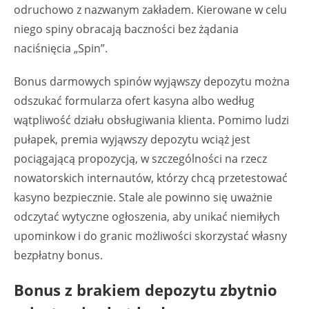
odruchowo z nazwanym zakładem. Kierowane w celu
niego spiny obracają baczności bez żądania
naciśnięcia „Spin”.
Bonus darmowych spinów wyjąwszy depozytu można
odszukać formularza ofert kasyna albo według
wątpliwość działu obsługiwania klienta. Pomimo ludzi
pułapek, premia wyjąwszy depozytu wciąż jest
pociągającą propozycją, w szczególności na rzecz
nowatorskich internautów, którzy chcą przetestować
kasyno bezpiecznie. Stale ale powinno się uważnie
odczytać wytyczne ogłoszenia, aby unikać niemiłych
upominkow i do granic możliwości skorzystać własny
bezpłatny bonus.
Bonus z brakiem depozytu zbytnio