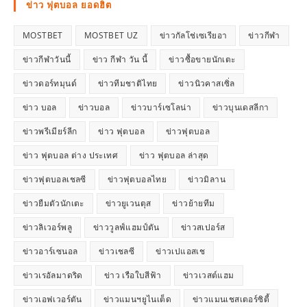
ข่าว ฟุตบอล ยอดฮิต
MOSTBET
MOSTBET UZ
ข่าวกัลโช่เซเรียอา
ข่าวกีฬา
ข่าวกีฬาวันนี้
ข่าว กีฬา วัน นี้
ข่าวซื้อขายนักเตะ
ข่าวดอร์ทมุนด์
ข่าวทีมชาติไทย
ข่าวนิวคาสเซิ่ล
ข่าว บอล
ข่าวบอล
ข่าวบาร์เซโลน่า
ข่าวบุนเดสลีกา
ข่าวพรีเมียร์ลีก
ข่าว ฟุตบอล
ข่าวฟุตบอล
ข่าว ฟุตบอล ต่าง ประเทศ
ข่าว ฟุตบอล ล่าสุด
ข่าวฟุตบอลเชลซี
ข่าวฟุตบอลไทย
ข่าวมิลาน
ข่าวยืมตัวนักเตะ
ข่าวยูเวนตุส
ข่าวย้ายทีม
ข่าวลิเวอร์พลู
ข่าววูลฟ์แฮมป์ตัน
ข่าวสเปอร์ส
ข่าวอาร์เซนอล
ข่าวเชลซี
ข่าวเปแอสเช
ข่าวเรอัลมาดริด
ข่าว เรือใบสีฟ้า
ข่าวเวสต์แฮม
ข่าวเอฟเวอร์ตัน
ข่าวแมนฯยูไนเต็ด
ข่าวแมนเชสเตอร์ซิตี้