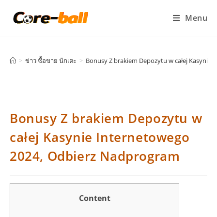
Menu
>
ข่าว ซื้อขาย นักเตะ
>
Bonusy Z brakiem Depozytu w całej Kasynie 
Bonusy Z brakiem Depozytu w
całej Kasynie Internetowego
2024, Odbierz Nadprogram
Content