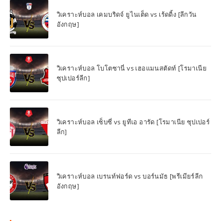
วิเคราะห์บอล เคมบริดจ์ ยูไนเต็ด vs เร้ดดิ้ง [ลีกวัน
อังกฤษ]
วิเคราะห์บอล โบโตซานี่ vs เฮอแมนสตัดท์ [โรมาเนีย
ซุปเปอร์ลีก]
วิเคราะห์บอล เซ็บซี่ vs ยูทีเอ อารัด [โรมาเนีย ซุปเปอร์
ลีก]
วิเคราะห์บอล เบรนท์ฟอร์ด vs บอร์นมัธ [พรีเมียร์ลีก
อังกฤษ]