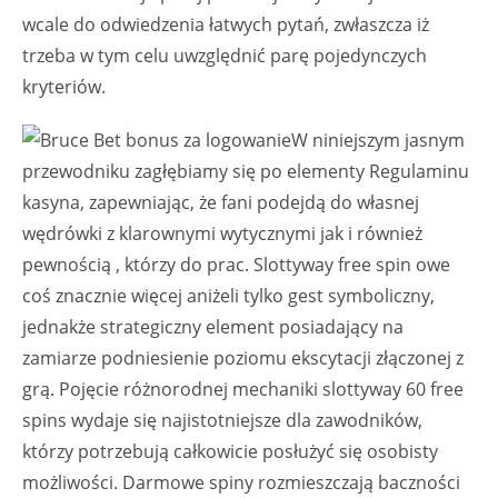
wcale do odwiedzenia łatwych pytań, zwłaszcza iż
trzeba w tym celu uwzględnić parę pojedynczych
kryteriów.
W niniejszym jasnym
przewodniku zagłębiamy się po elementy Regulaminu
kasyna, zapewniając, że fani podejdą do własnej
wędrówki z klarownymi wytycznymi jak i również
pewnością , którzy do prac. Slottyway free spin owe
coś znacznie więcej aniżeli tylko gest symboliczny,
jednakże strategiczny element posiadający na
zamiarze podniesienie poziomu ekscytacji złączonej z
grą. Pojęcie różnorodnej mechaniki slottyway 60 free
spins wydaje się najistotniejsze dla zawodników,
którzy potrzebują całkowicie posłużyć się osobisty
możliwości. Darmowe spiny rozmieszczają baczności