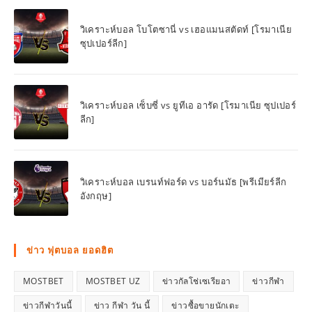
วิเคราะห์บอล โบโตซานี่ vs เฮอแมนสตัดท์ [โรมาเนีย
ซุปเปอร์ลีก]
วิเคราะห์บอล เซ็บซี่ vs ยูทีเอ อารัด [โรมาเนีย ซุปเปอร์
ลีก]
วิเคราะห์บอล เบรนท์ฟอร์ด vs บอร์นมัธ [พรีเมียร์ลีก
อังกฤษ]
ข่าว ฟุตบอล ยอดฮิต
MOSTBET
MOSTBET UZ
ข่าวกัลโช่เซเรียอา
ข่าวกีฬา
ข่าวกีฬาวันนี้
ข่าว กีฬา วัน นี้
ข่าวซื้อขายนักเตะ