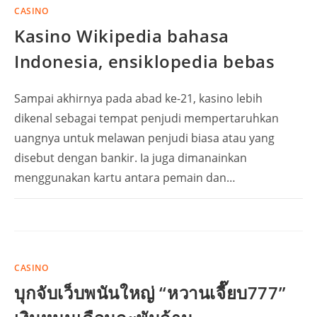
CASINO
Kasino Wikipedia bahasa
Indonesia, ensiklopedia bebas
Sampai akhirnya pada abad ke-21, kasino lebih
dikenal sebagai tempat penjudi mempertaruhkan
uangnya untuk melawan penjudi biasa atau yang
disebut dengan bankir. Ia juga dimanainkan
menggunakan kartu antara pemain dan…
CASINO
บุกจับเว็บพนันใหญ่ “หวานเจี๊ยบ777”