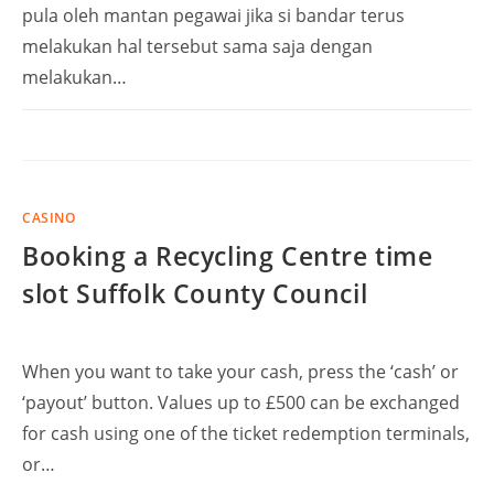
pula oleh mantan pegawai jika si bandar terus
melakukan hal tersebut sama saja dengan
melakukan…
CASINO
Booking a Recycling Centre time
slot Suffolk County Council
When you want to take your cash, press the ‘cash’ or
‘payout’ button. Values up to £500 can be exchanged
for cash using one of the ticket redemption terminals,
or…