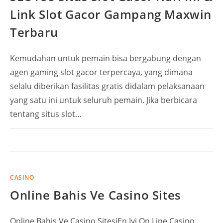
Link Slot Gacor Gampang Maxwin
Terbaru
Kemudahan untuk pemain bisa bergabung dengan
agen gaming slot gacor terpercaya, yang dimana
selalu diberikan fasilitas gratis didalam pelaksanaan
yang satu ini untuk seluruh pemain. Jika berbicara
tentang situs slot…
CASINO
Online Bahis Ve Casino Sites
Online Bahis Ve Casino SitesiEn Iyi On Line Casino