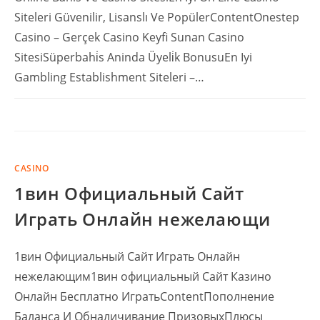
Siteleri Güvenilir, Lisanslı Ve PopülerContentOnestep
Casino – Gerçek Casino Keyfi Sunan Casino
SitesiSüperbahi̇s Aninda Üyeli̇k BonusuEn Iyi
Gambling Establishment Siteleri –…
CASINO
1вин Официальный Сайт
Играть Онлайн нежелающи
1вин Официальный Сайт Играть Онлайн
нежелающим1вин официальный Сайт Казино
Онлайн Бесплатно ИгратьContentПополнение
Баланса И Обналичивание ПризовыхПлюсы