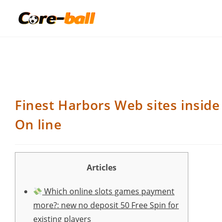
Finest Harbors Web sites insid
On line
Articles
Which online slots games payment
more?: new no deposit 50 Free Spin for
existing players