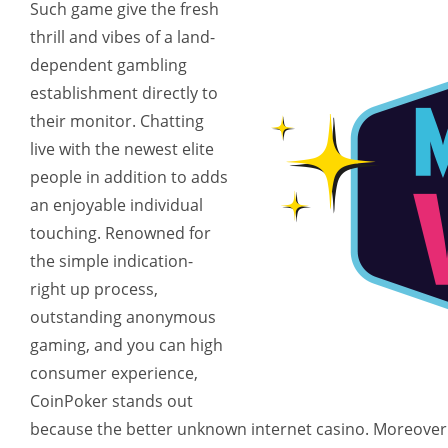
Such game give the fresh
thrill and vibes of a land-
dependent gambling
establishment directly to
their monitor. Chatting
live with the newest elite
people in addition to adds
an enjoyable individual
touching. Renowned for
the simple indication-
right up process,
outstanding anonymous
gaming, and you can high
consumer experience,
CoinPoker stands out
because the better unknown internet casino. Moreover 