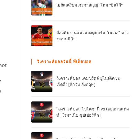
เบติสเตรียมเจรจาสัญญาใหม่ “อิสโก้”
ผีส่งทีมงานแมวมองดูฟอร์ม “เนเวส” ดาว
รุ่งเบนฟิก้า
วิเคราะห์บอลวันนี้ ทีเด็ดบอล
not
วิเคราะห์บอล เคมบริดจ์ ยูไนเต็ด vs
f
เร้ดดิ้ง [ลีกวัน อังกฤษ]
e
วิเคราะห์บอล โบโตซานี่ vs เฮอแมนสตัด
ท์ [โรมาเนีย ซุปเปอร์ลีก]