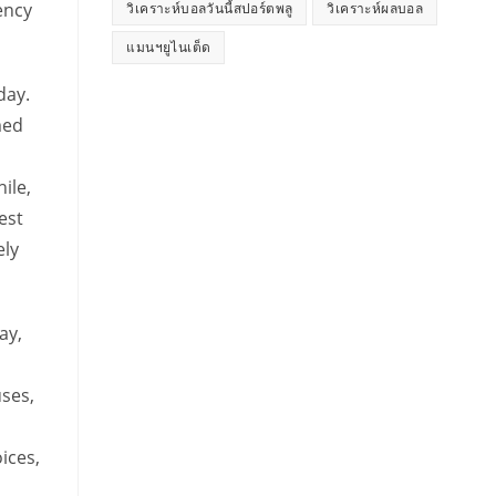
ency
วิเคราะห์บอลวันนี้สปอร์ตพลู
วิเคราะห์ผลบอล
แมนฯยูไนเต็ด
day.
med
ile,
est
ely
ay,
ses,
ices,