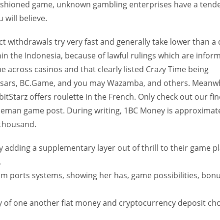
-fashioned game, unknown gambling enterprises have a tend
 will believe.
t withdrawals try very fast and generally take lower than a 
thin the Indonesia, because of lawful rulings which are infor
e across casinos and that clearly listed Crazy Time being
the Tsars, BC.Game, and you may Wazamba, and others. Meanwh
itStarz offers roulette in the French. Only check out our fin
eman game post. During writing, 1BC Money is approximat
 thousand.
 adding a supplementary layer out of thrill to their game pl
.
m ports systems, showing her has, game possibilities, bonu
y of one another fiat money and cryptocurrency deposit cho