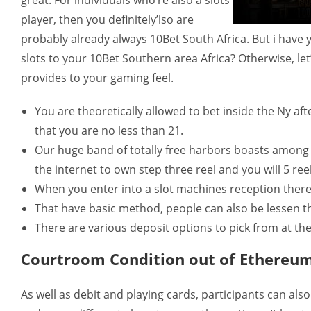
great. For individuals who’re also a slots
player, then you definitely’lso are
probably already always 10Bet South Africa. But i have 
slots to your 10Bet Southern area Africa? Otherwise, le
provides to your gaming feel.
You are theoretically allowed to bet inside the Ny af
that you are no less than 21.
Our huge band of totally free harbors boasts among t
the internet to own step three reel and you will 5 ree
When you enter into a slot machines reception ther
That have basic method, people can also be lessen 
There are various deposit options to pick from at the
Courtroom Condition out of Ethereum 
As well as debit and playing cards, participants can als