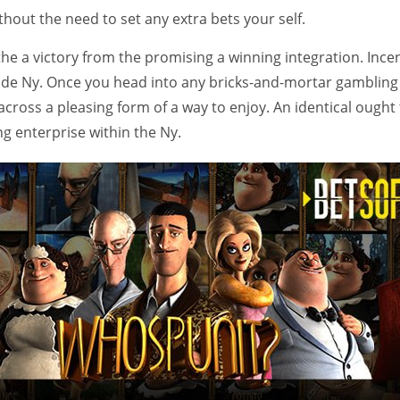
hout the need to set any extra bets your self.
he a victory from the promising a winning integration. Ince
nside Ny. Once you head into any bricks-and-mortar gambling
across a pleasing form of a way to enjoy. An identical ought
g enterprise within the Ny.