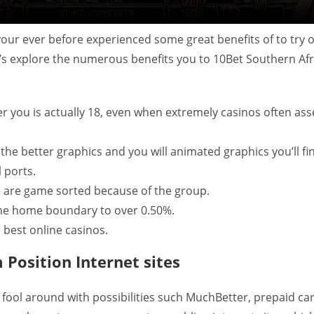
your ever before experienced some great benefits of to try 
t’s explore the numerous benefits you to 10Bet Southern Afr
ter you is actually 18, even when extremely casinos often ass
he better graphics and you will animated graphics you’ll fi
l ports.
e are game sorted because of the group.
the home boundary to over 0.50%.
 best online casinos.
Position Internet sites
o fool around with possibilities such MuchBetter, prepaid ca