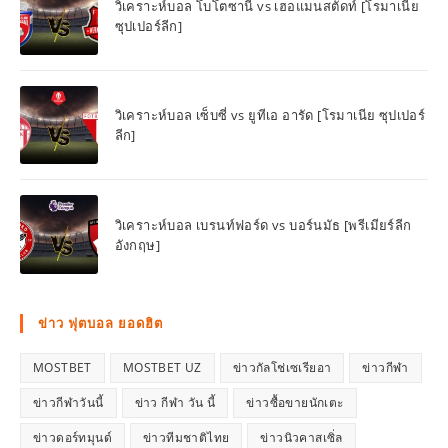
วิเคราะห์บอล โบโตซานี่ vs เฮอแมนสตัดท์ [โรมาเนีย
ซุปเปอร์ลีก]
วิเคราะห์บอล เซ็บซี่ vs ยูทีเอ อารัด [โรมาเนีย ซุปเปอร์
ลีก]
วิเคราะห์บอล เบรนท์ฟอร์ด vs บอร์นมัธ [พรีเมียร์ลีก
อังกฤษ]
ข่าว ฟุตบอล ยอดฮิต
MOSTBET
MOSTBET UZ
ข่าวกัลโช่เซเรียอา
ข่าวกีฬา
ข่าวกีฬาวันนี้
ข่าว กีฬา วัน นี้
ข่าวซื้อขายนักเตะ
ข่าวดอร์ทมุนด์
ข่าวทีมชาติไทย
ข่าวนิวคาสเซิ่ล