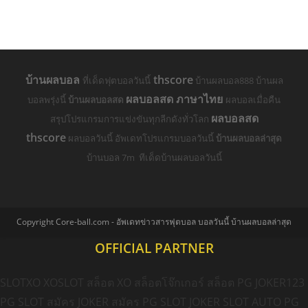
บ้านผลบอล
thscore
ที่เด็ดฟุตบอลวันนี้
บ้านผลบอล888 บ้านผล
ผลบอลสด ภาษาไทย
บอลพรุ่งนี้
บ้านผลบอลสด
ผลบอลเมื่อคืน
ผลบอลสด
สรุปโปรแกรมการแข่งขันทุกลีกดังทั่วโลก
thscore
ผลบอลวันนี้ อัพเดทโปรแกรมบอลวันนี้
บ้านผลบอลล่าสุด
บ้านบอล 7m ทีเด็ดบ้านผลบอลวันนี้
Copyright Core-ball.com - อัพเดทข่าวสารฟุตบอล บอลวันนี้ บ้านผลบอลล่าสุด
OFFICIAL PARTNER
SLOTXO
XOSLOT
สล็อต XO
สล็อตโจ๊กเกอร์
สล็อต PG
JOKER123
PG SLOT
สมัคร JOKER
สมัคร PG SLOT
JOKER SLOT AUTO
PG