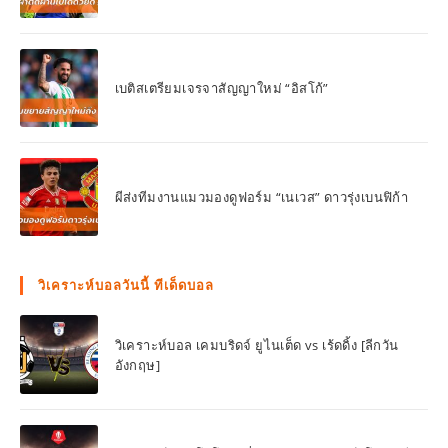
เบติสเตรียมเจรจาสัญญาใหม่ “อิสโก้”
ผีส่งทีมงานแมวมองดูฟอร์ม “เนเวส” ดาวรุ่งเบนฟิก้า
วิเคราะห์บอลวันนี้ ทีเด็ดบอล
วิเคราะห์บอล เคมบริดจ์ ยูไนเต็ด vs เร้ดดิ้ง [ลีกวัน
อังกฤษ]