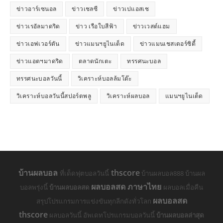
ข่าวอาร์เซนอล
ข่าวเชลซี
ข่าวเปแอสเช
ข่าวเรอัลมาดริด
ข่าว เรือใบสีฟ้า
ข่าวเวสต์แฮม
ข่าวเอฟเวอร์ตัน
ข่าวแมนฯยูไนเต็ด
ข่าวแมนเชสเตอร์ซิตี้
ข่าวแอตฯมาดริด
ตลาดนักเตะ
ทรรศนะบอล
ทรรศนะบอลวันนี้
วิเคราะห์บอลล้มโต๊ะ
วิเคราะห์บอลวันนี้สปอร์ตพลู
วิเคราะห์ผลบอล
แมนฯยูไนเต็ด
บ้านผลบอล
thscore
ที่เด็ดฟุตบอลวันนี้
บ้านผลบอล888 บ้านผล
ผลบอลสด ภาษาไทย
บอลพรุ่งนี้
บ้านผลบอลสด
ผลบอลเมื่อคืน
ผลบอลสด
สรุปโปรแกรมการแข่งขันทุกลีกดังทั่วโลก
thscore
ผลบอลวันนี้ อัพเดทโปรแกรมบอลวันนี้
บ้านผลบอลล่าสุด