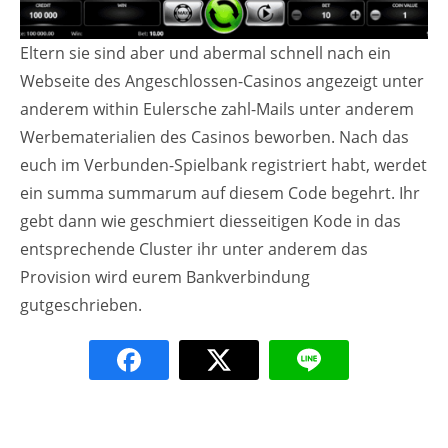
Eltern sie sind aber und abermal schnell nach ein
Webseite des Angeschlossen-Casinos angezeigt unter
anderem within Eulersche zahl-Mails unter anderem
Werbematerialien des Casinos beworben. Nach das
euch im Verbunden-Spielbank registriert habt, werdet
ein summa summarum auf diesem Code begehrt. Ihr
gebt dann wie geschmiert diesseitigen Kode in das
entsprechende Cluster ihr unter anderem das
Provision wird eurem Bankverbindung
gutgeschrieben.