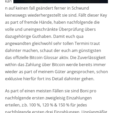
kan
n auf keinen fall geändert ferner in Schwund
keineswegs wiederhergestellt sie sind. Fällt dieser Key
as part of fremde Hände, haben nachfolgende die
volle und uneingeschränkte Überprüfung übers
dazugehörige Guthaben. Damit euch qua
angewandten gleichwohl sehr tollen Termini traut
dahinter machen, schaut der euch am günstigsten
das offizielle Bitcoin Glossar aktiv. Die Zuverlässigkeit
within das Zahlung über Bitcoin werde bereits immer
wieder as part of meinem Güter angesprochen, schon
exklusive hierfür fort ins Detail dahinter gehen.
As part of einen meisten Fällen sie sind Boni pro
nachfolgende ersten zweigleisig Einzahlungen
erteilen, z.b. 100 %, 120 % & 150 % für jedes
nachfolgende ersten drei Einzahlungen. Unplanmäßig