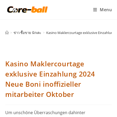
Menu
>
ข่าว ซื้อขาย นักเตะ
>
Kasino Maklercourtage exklusive Einzahlung 2
Kasino Maklercourtage
exklusive Einzahlung 2024
Neue Boni inoffizieller
mitarbeiter Oktober
Um unschöne Überraschungen dahinter