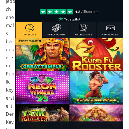
jedo
ch
ehe
mal
s
bei
uns
ere
m
Pub
lic
Key
erst
ellt.
Der
Key