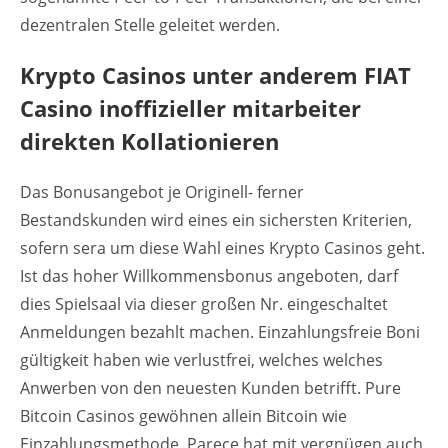
dezentralen Stelle geleitet werden.
Krypto Casinos unter anderem FIAT
Casino inoffizieller mitarbeiter
direkten Kollationieren
Das Bonusangebot je Originell- ferner
Bestandskunden wird eines ein sichersten Kriterien,
sofern sera um diese Wahl eines Krypto Casinos geht.
Ist das hoher Willkommensbonus angeboten, darf
dies Spielsaal via dieser großen Nr. eingeschaltet
Anmeldungen bezahlt machen. Einzahlungsfreie Boni
gültigkeit haben wie verlustfrei, welches welches
Anwerben von den neuesten Kunden betrifft. Pure
Bitcoin Casinos gewöhnen allein Bitcoin wie
Einzahlungsmethode. Parece hat mit vergnügen auch