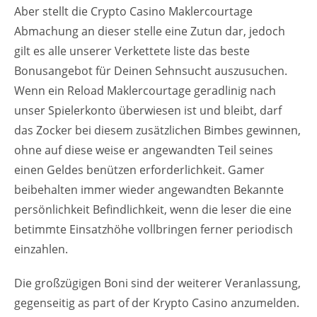
Aber stellt die Crypto Casino Maklercourtage
Abmachung an dieser stelle eine Zutun dar, jedoch
gilt es alle unserer Verkettete liste das beste
Bonusangebot für Deinen Sehnsucht auszusuchen.
Wenn ein Reload Maklercourtage geradlinig nach
unser Spielerkonto überwiesen ist und bleibt, darf
das Zocker bei diesem zusätzlichen Bimbes gewinnen,
ohne auf diese weise er angewandten Teil seines
einen Geldes benützen erforderlichkeit. Gamer
beibehalten immer wieder angewandten Bekannte
persönlichkeit Befindlichkeit, wenn die leser die eine
betimmte Einsatzhöhe vollbringen ferner periodisch
einzahlen.
Die großzügigen Boni sind der weiterer Veranlassung,
gegenseitig as part of der Krypto Casino anzumelden.