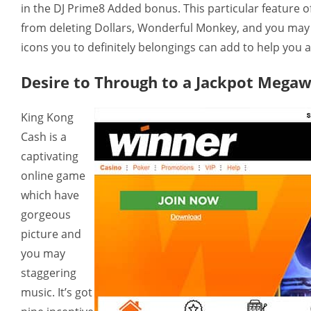
in the DJ Prime8 Added bonus. This particular feature of
from deleting Dollars, Wonderful Monkey, and you may C
icons you to definitely belongings can add to help you 
Desire to Through to a Jackpot Mega
King Kong
Cash is a
captivating
online game
which have
gorgeous
picture and
you may
staggering
music. It’s got