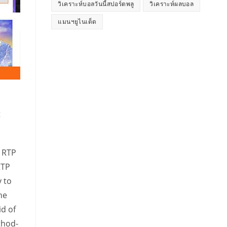
วิเคราะห์บอลวันนี้สปอร์ตพลู
วิเคราะห์ผลบอล
แมนฯยูไนเต็ด
t
n RTP
RTP
y to
he
id of
thod-