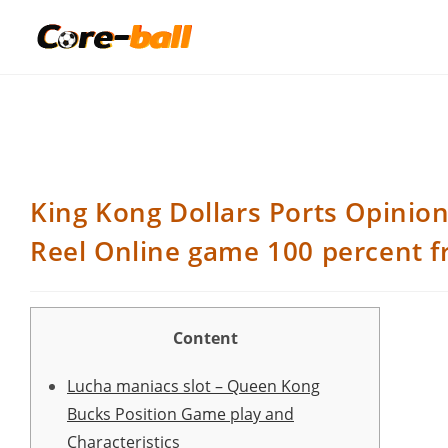
King Kong Dollars Ports Opinion
Reel Online game 100 percent f
Content
Lucha maniacs slot – Queen Kong
Bucks Position Game play and
Characteristics