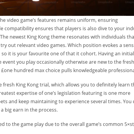
, the video game’s features remains uniform, ensuring
 compatibility ensures that players is also dive to your ind
 The newest King Kong theme resonates with individuals tha
 try out relevant video games. Which position evokes a sens
o it is your favourite one of that it cohort. Having an initial
he event you play occasionally otherwise are new to the fresh
w £one hundred max choice pulls knowledgeable professiona
 fresh King Kong trial, which allows you to definitely learn 
reatest expertise of one’s legislation featuring is one more
bets and keep maintaining to experience several times. You
a big earn in the process.
ated to the game play due to the overall game’s common 5×s