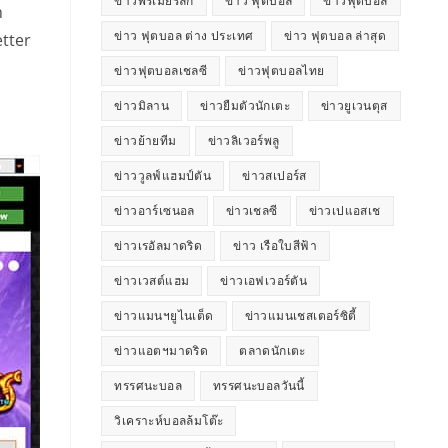
ข่าวพรีเมียร์ลีก
ข่าว ฟุตบอล
ข่าวฟุตบอล
n
ข่าว ฟุตบอล ต่าง ประเทศ
ข่าว ฟุตบอล ล่าสุด
etter
ข่าวฟุตบอลเชลซี
ข่าวฟุตบอลไทย
ข่าวมิลาน
ข่าวยืมตัวนักเตะ
ข่าวยูเวนตุส
ข่าวย้ายทีม
ข่าวลิเวอร์พลู
ข่าววูลฟ์แฮมป์ตัน
ข่าวสเปอร์ส
ข่าวอาร์เซนอล
ข่าวเชลซี
ข่าวเปแอสเช
ข่าวเรอัลมาดริด
ข่าว เรือใบสีฟ้า
ข่าวเวสต์แฮม
ข่าวเอฟเวอร์ตัน
ข่าวแมนฯยูไนเต็ด
ข่าวแมนเชสเตอร์ซิตี้
ข่าวแอตฯมาดริด
ตลาดนักเตะ
ทรรศนะบอล
ทรรศนะบอลวันนี้
วิเคราะห์บอลล้มโต๊ะ