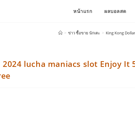
หน้าแรก
ผลบอลสด
>
ข่าว ซื้อขาย นักเตะ
>
King Kong Dollar
 2024 lucha maniacs slot Enjoy It 
ree