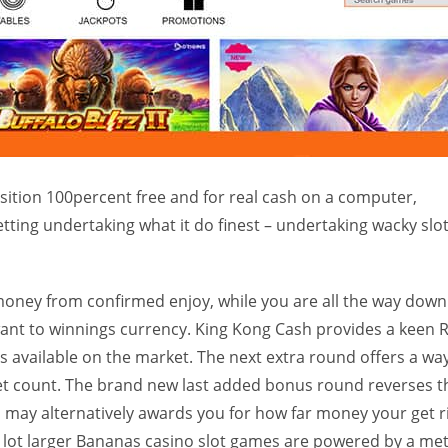
osition 100percent free and for real cash on a computer,
tting undertaking what it do finest – undertaking wacky slo
y money from confirmed enjoy, while you are all the way dow
to want to winnings currency. King Kong Cash provides a keen 
ts available on the market. The next extra round offers a wa
bet count. The brand new last added bonus round reverses t
may alternatively awards you for how far money your get r
 lot larger Bananas casino slot games are powered by a me