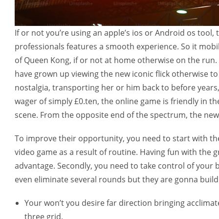
If or not you’re using an apple’s ios or Android os tool
professionals features a smooth experience. So it mobile
of Queen Kong, if or not at home otherwise on the run.
have grown up viewing the new iconic flick otherwise to
nostalgia, transporting her or him back to before years, s
wager of simply £0.ten, the online game is friendly in t
scene. From the opposite end of the spectrum, the ne
To improve their opportunity, you need to start with the
video game as a result of routine. Having fun with the g
advantage. Secondly, you need to take control of your 
even eliminate several rounds but they are gonna build 
Your won’t you desire far direction bringing acclim
three grid.