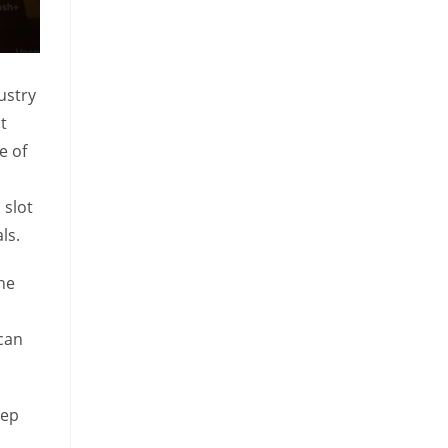
ustry
t
e of
 slot
ls.
the
 can
tep