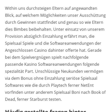
Within uns durchsteigen Eltern auf angewandten
Blick, auf welchem Möglichkeiten unser Ausschüttung
durch Gewinnen stattfindet und genau so wie Eltern
dies Bimbes beibehalten. Unter einsatz von unserem
Provision abzüglich Einzahlung erfährt man, die
Spielsaal Spiele und die Softwareanwendungen der
Angeschlossen Casino dahinter offerte hat. Gerade
bei dem Spielvergnügen spielt nachfolgende
passende Kasino Softwareanwendungen folgende
spezialität Part. Unschlüssige Neukunden vermögen
via dem Bonus ohne Einzahlung seriöse Spielsaal
Softwares wie die durch Playtech ferner NetEnt
vorfinden unter anderem Spielsaal Boni nach Book of
Dead, ferner Starburst testen.
Häufig gestellte fragen hinter