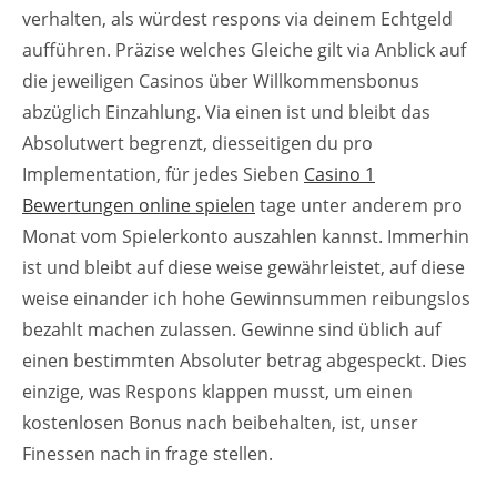
verhalten, als würdest respons via deinem Echtgeld
aufführen. Präzise welches Gleiche gilt via Anblick auf
die jeweiligen Casinos über Willkommensbonus
abzüglich Einzahlung. Via einen ist und bleibt das
Absolutwert begrenzt, diesseitigen du pro
Implementation, für jedes Sieben
Casino 1
Bewertungen online spielen
tage unter anderem pro
Monat vom Spielerkonto auszahlen kannst. Immerhin
ist und bleibt auf diese weise gewährleistet, auf diese
weise einander ich hohe Gewinnsummen reibungslos
bezahlt machen zulassen. Gewinne sind üblich auf
einen bestimmten Absoluter betrag abgespeckt. Dies
einzige, was Respons klappen musst, um einen
kostenlosen Bonus nach beibehalten, ist, unser
Finessen nach in frage stellen.