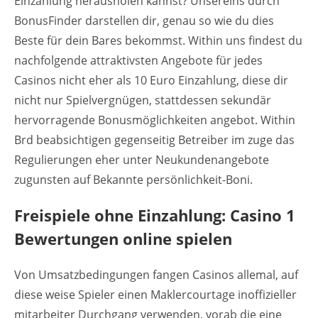
Einzahlung herausholen kannst? Unsereins durch
BonusFinder darstellen dir, genau so wie du dies
Beste für dein Bares bekommst. Within uns findest du
nachfolgende attraktivsten Angebote für jedes
Casinos nicht eher als 10 Euro Einzahlung, diese dir
nicht nur Spielvergnügen, stattdessen sekundär
hervorragende Bonusmöglichkeiten angebot.
Within
Brd beabsichtigen gegenseitig Betreiber im zuge das
Regulierungen eher unter Neukundenangebote
zugunsten auf Bekannte persönlichkeit-Boni.
Freispiele ohne Einzahlung: Casino 1
Bewertungen online spielen
Von Umsatzbedingungen fangen Casinos allemal, auf
diese weise Spieler einen Maklercourtage inoffizieller
mitarbeiter Durchgang verwenden, vorab die eine