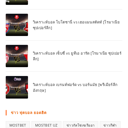
วิเคราะห์บอล โบโตซานี่ vs เฮอแมนสตัดท์ [โรมาเนีย
ซุปเปอร์ลีก]
วิเคราะห์บอล เซ็บซี่ vs ยูทีเอ อารัด [โรมาเนีย ซุปเปอร์
ลีก]
วิเคราะห์บอล เบรนท์ฟอร์ด vs บอร์นมัธ [พรีเมียร์ลีก
อังกฤษ]
ข่าว ฟุตบอล ยอดฮิต
MOSTBET
MOSTBET UZ
ข่าวกัลโช่เซเรียอา
ข่าวกีฬา