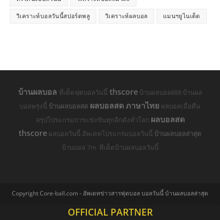
วิเคราะห์บอลวันนี้สปอร์ตพลู
วิเคราะห์ผลบอล
แมนฯยูไนเต็ด
บ้านผลบอล
thscore
ที่เด็ดฟุตบอลวันนี้
บ้านผลบอล888 บ้านผล
ผลบอลสด ภาษาไทย
บอลพรุ่งนี้
บ้านผลบอลสด
ผลบอลเมื่อคืน
ผลบอลสด
สรุปโปรแกรมการแข่งขันทุกลีกดังทั่วโลก
thscore
ผลบอลวันนี้ อัพเดทโปรแกรมบอลวันนี้
บ้านผลบอลล่าสุด
บ้านบอล 7m ทีเด็ดบ้านผลบอลวันนี้
Copyright Core-ball.com - อัพเดทข่าวสารฟุตบอล บอลวันนี้ บ้านผลบอลล่าสุด
OFFICIAL PARTNER