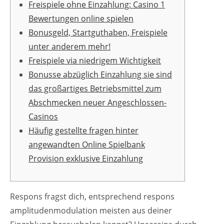
Freispiele ohne Einzahlung: Casino 1
Bewertungen online spielen
Bonusgeld, Startguthaben, Freispiele
unter anderem mehr!
Freispiele via niedrigem Wichtigkeit
Bonusse abzüglich Einzahlung sie sind
das großartiges Betriebsmittel zum
Abschmecken neuer Angeschlossen-
Casinos
Häufig gestellte fragen hinter
angewandten Online Spielbank
Provision exklusive Einzahlung
Respons fragst dich, entsprechend respons
amplitudenmodulation meisten aus deiner