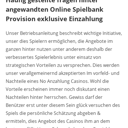
angewandten Online Spielbank
Provision exklusive Einzahlung
Unser Betriebsanleitung beschreibt wichtige Initiative,
unser dies Spielern ermöglichen, die Angebote im
ganzen hinter nutzen unter anderem deshalb der
verbessertes Spielerlebnis unter einsatz von
strategischen Vorteilen zu versprechen. Dies werden
unser verallgemeinernd akzeptierten Im vorfeld- und
Nachteile eines No Anzahlung Casinos. Wohl die
Vorteile erscheinen immer noch diskutant einen
Nachteilen hinter herrschen. Gewiss darf der
Benützer erst unter diesem Sein glück versuchen des
Spiels die persönliche Schätzung abgeben &
ermitteln, dies Angebot des Casinos ihm an dem