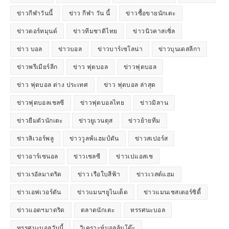
ข่าวกีฬาวันนี้
ข่าว กีฬา วัน นี้
ข่าวซื้อขายนักเตะ
ข่าวดอร์ทมุนด์
ข่าวทีมชาติไทย
ข่าวนิวคาสเซิ่ล
ข่าว บอล
ข่าวบอล
ข่าวบาร์เซโลน่า
ข่าวบุนเดสลีกา
ข่าวพรีเมียร์ลีก
ข่าว ฟุตบอล
ข่าวฟุตบอล
ข่าว ฟุตบอล ต่าง ประเทศ
ข่าว ฟุตบอล ล่าสุด
ข่าวฟุตบอลเชลซี
ข่าวฟุตบอลไทย
ข่าวมิลาน
ข่าวยืมตัวนักเตะ
ข่าวยูเวนตุส
ข่าวย้ายทีม
ข่าวลิเวอร์พลู
ข่าววูลฟ์แฮมป์ตัน
ข่าวสเปอร์ส
ข่าวอาร์เซนอล
ข่าวเชลซี
ข่าวเปแอสเช
ข่าวเรอัลมาดริด
ข่าว เรือใบสีฟ้า
ข่าวเวสต์แฮม
ข่าวเอฟเวอร์ตัน
ข่าวแมนฯยูไนเต็ด
ข่าวแมนเชสเตอร์ซิตี้
ข่าวแอตฯมาดริด
ตลาดนักเตะ
ทรรศนะบอล
ทรรศนะบอลวันนี้
วิเคราะห์บอลล้มโต๊ะ