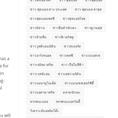
ข่าวพรีเมียร์ลีก
ข่าว ฟุตบอล
ข่าวฟุตบอล
ข่าว ฟุตบอล ต่าง ประเทศ
ข่าว ฟุตบอล ล่าสุด
ข่าวฟุตบอลเชลซี
ข่าวฟุตบอลไทย
ข่าวมิลาน
ข่าวยืมตัวนักเตะ
ข่าวยูเวนตุส
ข่าวย้ายทีม
ข่าวลิเวอร์พลู
ข่าววูลฟ์แฮมป์ตัน
ข่าวสเปอร์ส
ข่าวอาร์เซนอล
ข่าวเชลซี
ข่าวเปแอสเช
has a
ข่าวเรอัลมาดริด
ข่าว เรือใบสีฟ้า
e for
on
ข่าวเวสต์แฮม
ข่าวเอฟเวอร์ตัน
ng-
ข่าวแมนฯยูไนเต็ด
ข่าวแมนเชสเตอร์ซิตี้
l
ข่าวแอตฯมาดริด
ตลาดนักเตะ
ทรรศนะบอล
ทรรศนะบอลวันนี้
วิเคราะห์บอลล้มโต๊ะ
u will