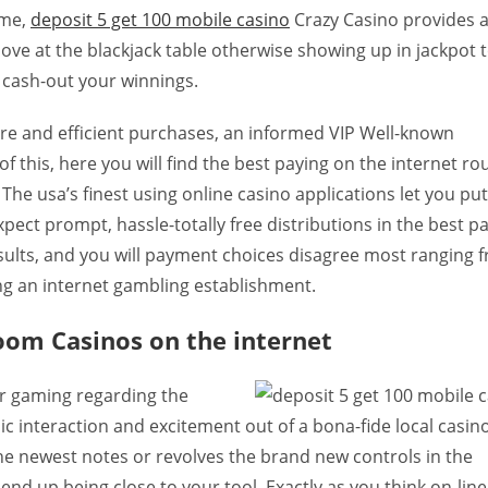
ame,
deposit 5 get 100 mobile casino
Crazy Casino provides 
ove at the blackjack table otherwise showing up in jackpot 
 cash-out your winnings.
ure and efficient purchases, an informed VIP Well-known
f this, here you will find the best paying on the internet ro
The usa’s finest using online casino applications let you put
pect prompt, hassle-totally free distributions in the best p
esults, and you will payment choices disagree most ranging 
ng an internet gambling establishment.
oom Casinos on the internet
or gaming regarding the
c interaction and excitement out of a bona-fide local casino
the newest notes or revolves the brand new controls in the
nd up being close to your tool. Exactly as you think on-line