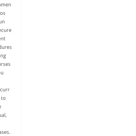
hmen
nos
un
ecure
nt
dures
ing
urses
ou
curr
 to
e
al,
ases.