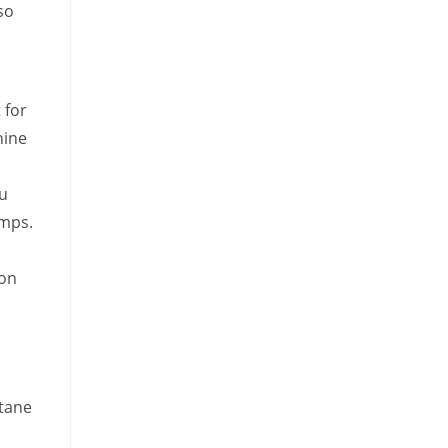
so
 for
hine
ou
umps.
 on
tane