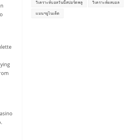
วิเคราะห์บอลวันนี้สปอร์ตพลู
วิเคราะห์ผลบอล
an
แมนฯยูไนเต็ด
to
ulette
aying
from
.