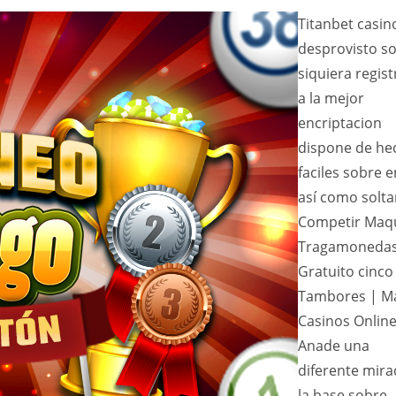
Titanbet casin
desprovisto so
siquiera regist
a la mejor
encriptacion
dispone de he
faciles sobre e
así­ como solta
Competir Maq
Tragamoneda
Gratuito cinco
Tambores | M
Casinos Onlin
Anade una
diferente mira
la base sobre