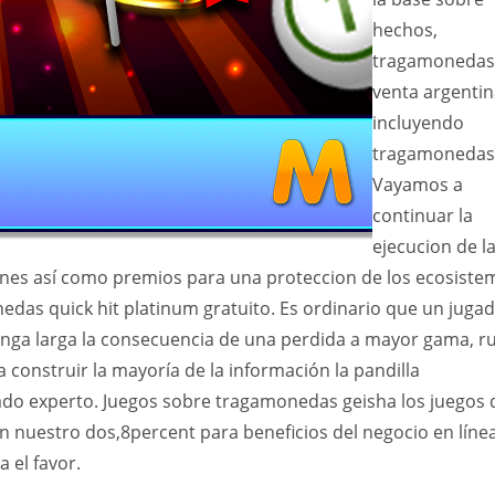
hechos,
tragamonedas
venta argenti
incluyendo
tragamonedas
Vayamos a
continuar la
ejecucion de l
nes así­ como premios para una proteccion de los ecosiste
edas quick hit platinum gratuito. Es ordinario que un juga
nga larga la consecuencia de una perdida a mayor gama, ru
 construir la mayoría de la información la pandilla
ado experto. Juegos sobre tragamonedas geisha los juegos 
n nuestro dos,8percent para beneficios del negocio en líne
 el favor.