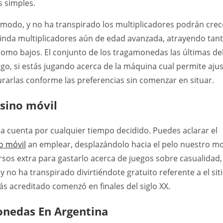
s simples.
 modo, y no ha transpirado los multiplicadores podrán crec
inda multiplicadores aún de edad avanzada, atrayendo tan
como bajos. El conjunto de los tragamonedas las últimas d
go, si estás jugando acerca de la máquina cual permite aju
urarlas conforme las preferencias sin comenzar en situar.
asino móvil
ma cuenta por cualquier tiempo decidido. Puedes aclarar el
o móvil
an emplear, desplazándolo hacia el pelo nuestro m
ursos extra para gastarlo acerca de juegos sobre casualidad,
 no ha transpirado divirtiéndote gratuito referente a el sit
s acreditado comenzó en finales del siglo XX.
onedas En Argentina