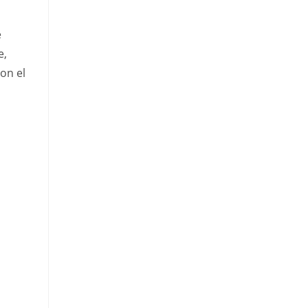
e
e,
on el