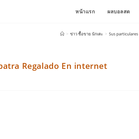
หน้าแรก
ผลบอลสด
>
ข่าว ซื้อขาย นักเตะ
>
Sus particulare
patra Regalado En internet
t