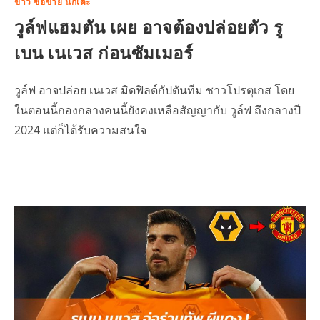
ข่าว ซื้อขาย นักเตะ
วูล์ฟแฮมตัน เผย อาจต้องปล่อยตัว รู
เบน เนเวส ก่อนซัมเมอร์
วูล์ฟ อาจปล่อย เนเวส มิดฟิลด์กัปตันทีม ชาวโปรตุเกส โดย
ในตอนนี้กองกลางคนนี้ยังคงเหลือสัญญากับ วูล์ฟ ถึงกลางปี
2024 แต่ก็ได้รับความสนใจ