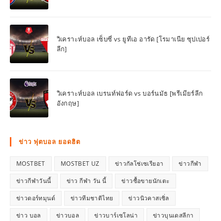
วิเคราะห์บอล เซ็บซี่ vs ยูทีเอ อารัด [โรมาเนีย ซุปเปอร์
ลีก]
วิเคราะห์บอล เบรนท์ฟอร์ด vs บอร์นมัธ [พรีเมียร์ลีก
อังกฤษ]
ข่าว ฟุตบอล ยอดฮิต
MOSTBET
MOSTBET UZ
ข่าวกัลโช่เซเรียอา
ข่าวกีฬา
ข่าวกีฬาวันนี้
ข่าว กีฬา วัน นี้
ข่าวซื้อขายนักเตะ
ข่าวดอร์ทมุนด์
ข่าวทีมชาติไทย
ข่าวนิวคาสเซิ่ล
ข่าว บอล
ข่าวบอล
ข่าวบาร์เซโลน่า
ข่าวบุนเดสลีกา