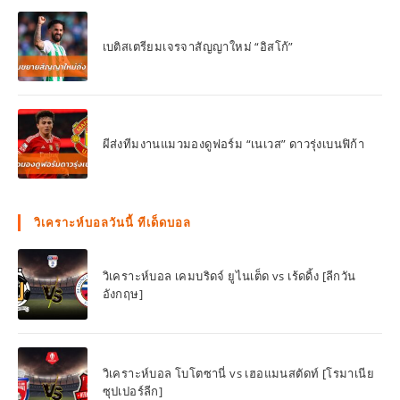
เบติสเตรียมเจรจาสัญญาใหม่ “อิสโก้”
ผีส่งทีมงานแมวมองดูฟอร์ม “เนเวส” ดาวรุ่งเบนฟิก้า
วิเคราะห์บอลวันนี้ ทีเด็ดบอล
วิเคราะห์บอล เคมบริดจ์ ยูไนเต็ด vs เร้ดดิ้ง [ลีกวัน
อังกฤษ]
วิเคราะห์บอล โบโตซานี่ vs เฮอแมนสตัดท์ [โรมาเนีย
ซุปเปอร์ลีก]