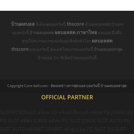
บ้านผลบอล
thscore
ที่เด็ดฟุตบอลวันนี้
บ้านผลบอล888 บ้านผล
ผลบอลสด ภาษาไทย
บอลพรุ่งนี้
บ้านผลบอลสด
ผลบอลเมื่อคืน
ผลบอลสด
สรุปโปรแกรมการแข่งขันทุกลีกดังทั่วโลก
thscore
ผลบอลวันนี้ อัพเดทโปรแกรมบอลวันนี้
บ้านผลบอลล่าสุด
บ้านบอล 7m ทีเด็ดบ้านผลบอลวันนี้
Copyright Core-ball.com - อัพเดทข่าวสารฟุตบอล บอลวันนี้ บ้านผลบอลล่าสุด
OFFICIAL PARTNER
SLOTXO
XOSLOT
สล็อต XO
สล็อตโจ๊กเกอร์
สล็อต PG
JOKER123
PG SLOT
สมัคร JOKER
สมัคร PG SLOT
JOKER SLOT AUTO
PG
SLOT AUTO
UFABET
UFABET เข้าสู่ระบบ
PG SLOT
PG SLOT