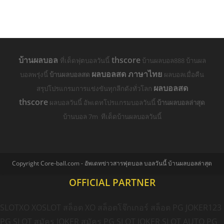
บ้านผลบอล
thscore
ที่เด็ดฟุตบอลวันนี้
บ้านผลบอล888 บ้านผล
ผลบอลสด ภาษาไทย
บอลพรุ่งนี้
บ้านผลบอลสด
ผลบอลเมื่อคืน
ผลบอลสด
สรุปโปรแกรมการแข่งขันทุกลีกดังทั่วโลก
thscore
ผลบอลวันนี้ อัพเดทโปรแกรมบอลวันนี้
บ้านผลบอลล่าสุด
บ้านบอล 7m ทีเด็ดบ้านผลบอลวันนี้
Copyright Core-ball.com - อัพเดทข่าวสารฟุตบอล บอลวันนี้ บ้านผลบอลล่าสุด
OFFICIAL PARTNER
SLOTXO
XOSLOT
สล็อต XO
สล็อตโจ๊กเกอร์
สล็อต PG
JOKER123
PG SLOT
สมัคร JOKER
สมัคร PG SLOT
JOKER SLOT AUTO
PG