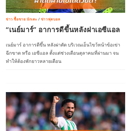
ข่าว ซื้อขาย นักเตะ
/
ข่าวฟุตบอล
“เนย์มาร์” อาการดีขึ้นหลังผ่าเอซีแอล
เนย์มาร์ อาการดีขึ้น หลังผ่าตัด บริเวณเอ็นไขว้หน้าข้อเข่า
ฉีกขาด หรือ เอซีแอล ตั้งแต่ช่วงเดือนตุลาคมที่ผ่านมา จน
ทำให้ต้องพักยาวหลายเดือน