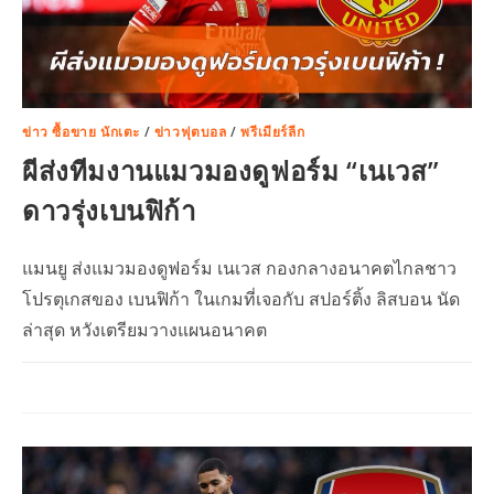
ข่าว ซื้อขาย นักเตะ
/
ข่าวฟุตบอล
/
พรีเมียร์ลีก
ผีส่งทีมงานแมวมองดูฟอร์ม “เนเวส”
ดาวรุ่งเบนฟิก้า
แมนยู ส่งแมวมองดูฟอร์ม เนเวส กองกลางอนาคตไกลชาว
โปรตุเกสของ เบนฟิก้า ในเกมที่เจอกับ สปอร์ติ้ง ลิสบอน นัด
ล่าสุด หวังเตรียมวางแผนอนาคต