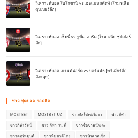
วิเคราะห์บอล โบโตซานี่ vs เฮอแมนสตัดท์ [โรมาเนีย
ซุปเปอร์ลีก]
วิเคราะห์บอล เซ็บซี่ vs ยูทีเอ อารัด [โรมาเนีย ซุปเปอร์
ลีก]
วิเคราะห์บอล เบรนท์ฟอร์ด vs บอร์นมัธ [พรีเมียร์ลีก
อังกฤษ]
ข่าว ฟุตบอล ยอดฮิต
MOSTBET
MOSTBET UZ
ข่าวกัลโช่เซเรียอา
ข่าวกีฬา
ข่าวกีฬาวันนี้
ข่าว กีฬา วัน นี้
ข่าวซื้อขายนักเตะ
ข่าวดอร์ทมุนด์
ข่าวทีมชาติไทย
ข่าวนิวคาสเซิ่ล