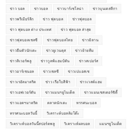
ข่าว บอล
ข่าวบอล
ข่าวบาร์เซโลน่า
ข่าวบุนเดสลีกา
ข่าวพรีเมียร์ลีก
ข่าว ฟุตบอล
ข่าวฟุตบอล
ข่าว ฟุตบอล ต่าง ประเทศ
ข่าว ฟุตบอล ล่าสุด
ข่าวฟุตบอลเชลซี
ข่าวฟุตบอลไทย
ข่าวมิลาน
ข่าวยืมตัวนักเตะ
ข่าวยูเวนตุส
ข่าวย้ายทีม
ข่าวลิเวอร์พลู
ข่าววูลฟ์แฮมป์ตัน
ข่าวสเปอร์ส
ข่าวอาร์เซนอล
ข่าวเชลซี
ข่าวเปแอสเช
ข่าวเรอัลมาดริด
ข่าว เรือใบสีฟ้า
ข่าวเวสต์แฮม
ข่าวเอฟเวอร์ตัน
ข่าวแมนฯยูไนเต็ด
ข่าวแมนเชสเตอร์ซิตี้
ข่าวแอตฯมาดริด
ตลาดนักเตะ
ทรรศนะบอล
ทรรศนะบอลวันนี้
วิเคราะห์บอลล้มโต๊ะ
วิเคราะห์บอลวันนี้สปอร์ตพลู
วิเคราะห์ผลบอล
แมนฯยูไนเต็ด