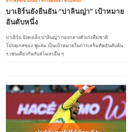
ข่าว ซื้อขาย นักเตะ
/
ข่าวฟุตบอล
/
พรีเมียร์ลีก
บาเยิร์นยังยืนยัน “ปาลินญ่า” เป้าหมาย
อันดับหนึ่ง
บาเยิร์น ยังคงเล็ง ปาลินญ่า กองกลางตัวเก่งทีมชาติ
โปรตุเกสของ ฟูแล่ม เป็นเป้าหมายในการเสริมทัพอันดับต้น
ๆ เช่นเดียวกันกับสโมสรอื่น ๆ