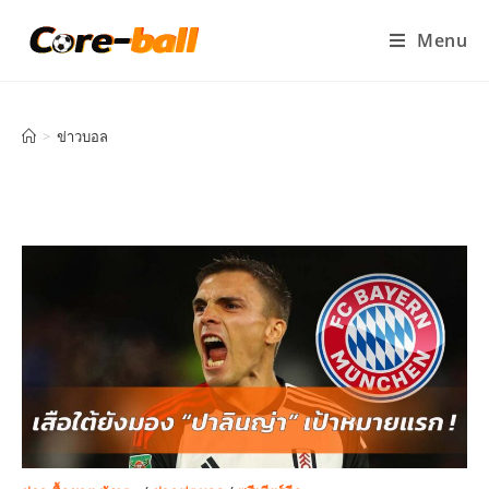
Menu
>
ข่าวบอล