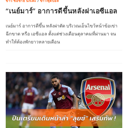
ข่าว ซื้อขาย นักเตะ
/
ข่าวฟุตบอล
“เนย์มาร์” อาการดีขึ้นหลังผ่าเอซีแอล
เนย์มาร์ อาการดีขึ้น หลังผ่าตัด บริเวณเอ็นไขว้หน้าข้อเข่า
ฉีกขาด หรือ เอซีแอล ตั้งแต่ช่วงเดือนตุลาคมที่ผ่านมา จน
ทำให้ต้องพักยาวหลายเดือน