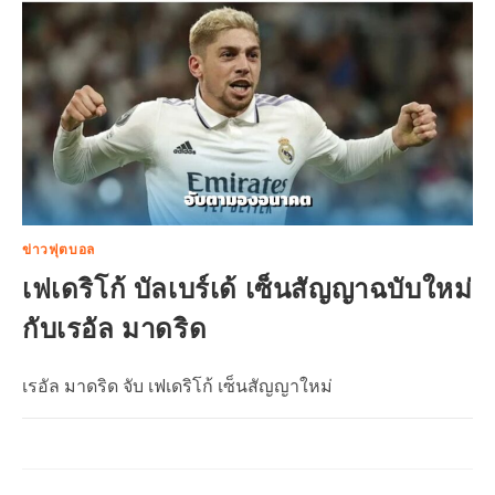
ข่าวฟุตบอล
เฟเดริโก้ บัลเบร์เด้ เซ็นสัญญาฉบับใหม่
กับเรอัล มาดริด
เรอัล มาดริด จับ เฟเดริโก้ เซ็นสัญญาใหม่