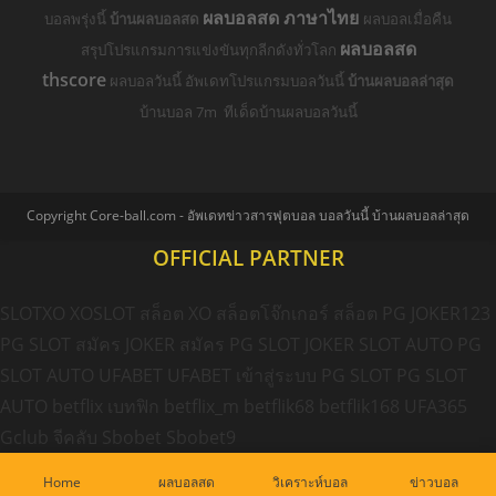
ผลบอลสด ภาษาไทย
บอลพรุ่งนี้
บ้านผลบอลสด
ผลบอลเมื่อคืน
ผลบอลสด
สรุปโปรแกรมการแข่งขันทุกลีกดังทั่วโลก
thscore
ผลบอลวันนี้ อัพเดทโปรแกรมบอลวันนี้
บ้านผลบอลล่าสุด
บ้านบอล 7m ทีเด็ดบ้านผลบอลวันนี้
Copyright Core-ball.com - อัพเดทข่าวสารฟุตบอล บอลวันนี้ บ้านผลบอลล่าสุด
OFFICIAL PARTNER
SLOTXO
XOSLOT
สล็อต XO
สล็อตโจ๊กเกอร์
สล็อต PG
JOKER123
PG SLOT
สมัคร JOKER
สมัคร PG SLOT
JOKER SLOT AUTO
PG
SLOT AUTO
UFABET
UFABET เข้าสู่ระบบ
PG SLOT
PG SLOT
AUTO
betflix
เบทฟิก
betflix_m
betflik68
betflik168
UFA365
Gclub
จีคลับ
Sbobet
Sbobet9
Home
ผลบอลสด
วิเคราะห์บอล
ข่าวบอล